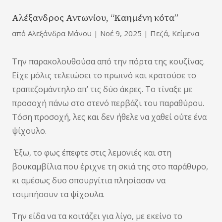
Αλέξανδρος Αντωνίου, “Καημένη κότα”
από
Αλεξάνδρα Μάνου
|
Νοέ 9, 2025
|
Πεζά
,
Κείμενα
Την παρακολουθούσα από την πόρτα της κουζίνας.
Είχε μόλις τελειώσει το πρωινό και κρατούσε το
τραπεζομάντηλο απ’ τις δύο άκρες. Το τίναξε με
προσοχή πάνω στο στενό περβάζι του παραθύρου.
Τόση προσοχή, λες και δεν ήθελε να χαθεί ούτε ένα
ψίχουλο.
Έξω, το φως έπεφτε στις λεμονιές και στη
βουκαμβίλια που έριχνε τη σκιά της στο παράθυρο,
κι αμέσως δυο σπουργίτια πλησίασαν να
τσιμπήσουν τα ψίχουλα.
Την είδα να τα κοιτάζει για λίγο, με εκείνο το