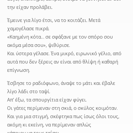
την είχαν προλάβει.
Έμεινε για λίγο έτσι, να το κοιτάζει. Μετά
χαμογέλασε πικρά.
«Καημένη κότα… σε σφάξανε με τον σπόρο σου
ακόμα μέσα σου», ψιθύρισε.
Και ύστερα γέλασε. Ένα μικρό, ειρωνικό γέλιο, από
αυτά που δεν ξέρεις αν είναι από θλίψη ή καθαρή
επίγνωση.
Έσβησε το ραδιόφωνο, άναψε το μάτι και έβαλε
λίγο λάδι στο ταψί.
Απ’ έξω, τα σπουργίτια είχαν φύγει.
Οι γάτες περίμεναν στη σκιά, ο σκύλος κοιμόταν.
Και για μια στιγμή, σκέφτηκα πως ίσως όλοι τους,
ακόμη κι εκείνη, να περίμεναν απλώς
κάποιον να τους ταΐσει.