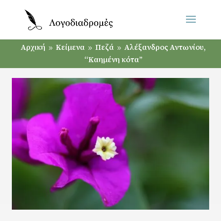
Αρχική
Κείμενα
Πεζά
Αλέξανδρος Αντωνίου,
9
9
9
“Καημένη κότα”