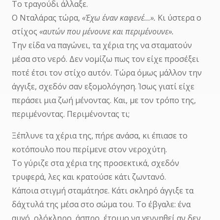
Το τραγούδι άλλαξε.
Ο Νταλάρας τώρα,
«Έχω έναν καφενέ…».
Κι ύστερα ο
στίχος
«αυτών που μένουνε και περιμένουνε».
Την είδα να παγώνει, τα χέρια της να σταματούν
μέσα στο νερό. Δεν νομίζω πως τον είχε προσέξει
ποτέ έτσι τον στίχο αυτόν. Τώρα όμως μάλλον την
άγγιξε, σχεδόν σαν εξομολόγηση. Ίσως γιατί είχε
περάσει μια ζωή μένοντας. Και, με τον τρόπο της,
περιμένοντας. Περιμένοντας τι;
Ξέπλυνε τα χέρια της, πήρε ανάσα, κι έπιασε το
κοτόπουλο που περίμενε στον νεροχύτη.
Το γύριζε στα χέρια της προσεκτικά, σχεδόν
τρυφερά, λες και κρατούσε κάτι ζωντανό.
Κάποια στιγμή σταμάτησε. Κάτι σκληρό άγγιξε τα
δάχτυλά της μέσα στο σώμα του. Το έβγαλε: ένα
αυγό, ολόκληρο, άσπρο, έτοιμο να γεννηθεί αν δεν