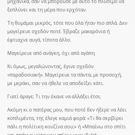
μηχανικά, σαν να μπορούσε με αυτό το πλύσιμο να
ξεπλύνει και τη μέρα που ερχόταν.
Τη θυμάμαι μικρός, τότε που όλα ήταν πιο απλά. Δεν
μαγείρευε σχεδόν ποτέ. Έβραζε μακαρόνια ή
έφτιαχνε αυγά, τίποτα άλλο.
Μαγείρευε από ανάγκη, όχι από αγάπη.
Κι όμως, μεγαλώνοντας, έγινε σχεδόν
«παραδοσιακή». Μαγείρευε τα πάντα, με προσοχή,
με μεράκι, σαν να ήθελε να αποδείξει κάτι.
Γιατί άραγε; Τι την έκανε να αλλάξει έτσι;
Ακόμη κι ο πατέρας μου, που ποτέ δεν ήξερε να λέει
κοπλιμέντα, της έλεγε καμιά φορά: «Τι θα σερβίρει
πάλι η πολίτικη κουζίνα σου;» ή «Μπαίνω στο σπίτι
και σπάει η μύτη μου απ’ τις μυρωδιές!»