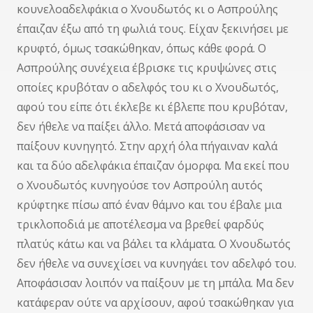
κουνελοαδελφάκια ο Χνουδωτός κι ο Ασπρούλης
έπαιζαν έξω από τη φωλιά τους. Είχαν ξεκινήσει με
κρυφτό, όμως τσακώθηκαν, όπως κάθε φορά. Ο
Ασπρούλης συνέχεια έβρισκε τις κρυψώνες στις
οποίες κρυβόταν ο αδελφός του κι ο Χνουδωτός,
αφού του είπε ότι έκλεβε κι έβλεπε που κρυβόταν,
δεν ήθελε να παίξει άλλο. Μετά αποφάσισαν να
παίξουν κυνηγητό. Στην αρχή όλα πήγαιναν καλά
και τα δύο αδελφάκια έπαιζαν όμορφα. Μα εκεί που
ο Χνουδωτός κυνηγούσε τον Ασπρούλη αυτός
κρύφτηκε πίσω από έναν θάμνο και του έβαλε μια
τρικλοποδιά με αποτέλεσμα να βρεθεί φαρδύς
πλατύς κάτω και να βάλει τα κλάματα. Ο Χνουδωτός
δεν ήθελε να συνεχίσει να κυνηγάει τον αδελφό του.
Αποφάσισαν λοιπόν να παίξουν με τη μπάλα. Μα δεν
κατάφεραν ούτε να αρχίσουν, αφού τσακώθηκαν για