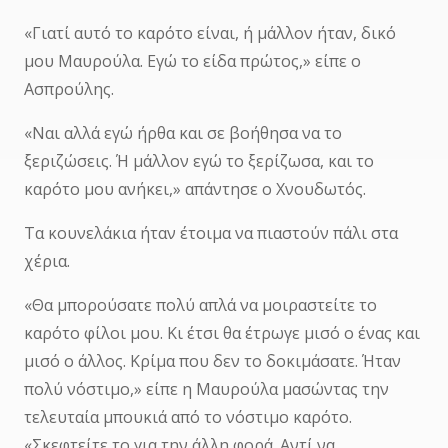
«Γιατί αυτό το καρότο είναι, ή μάλλον ήταν, δικό
μου Μαυρούλα. Εγώ το είδα πρώτος,» είπε ο
Ασπρούλης.
«Ναι αλλά εγώ ήρθα και σε βοήθησα να το
ξεριζώσεις. Ή μάλλον εγώ το ξερίζωσα, και το
καρότο μου ανήκει,» απάντησε ο Χνουδωτός.
Τα κουνελάκια ήταν έτοιμα να πιαστούν πάλι στα
χέρια.
«Θα μπορούσατε πολύ απλά να μοιραστείτε το
καρότο φίλοι μου. Κι έτσι θα έτρωγε μισό ο ένας και
μισό ο άλλος. Κρίμα που δεν το δοκιμάσατε. Ήταν
πολύ νόστιμο,» είπε η Μαυρούλα μασώντας την
τελευταία μπουκιά από το νόστιμο καρότο.
«Σκεφτείτε το για την άλλη φορά. Αντί να