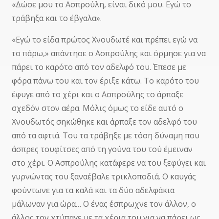
«Δώσε μου το Ασπρούλη, είναι δικό μου. Εγώ το
τράβηξα και το έβγαλα».
«Εγώ το είδα πρώτος Χνουδωτέ και πρέπει εγώ να
το πάρω,» απάντησε ο Ασπρούλης και όρμησε για να
πάρει το καρότο από τον αδελφό του. Έπεσε με
φόρα πάνω του και τον έριξε κάτω. Το καρότο του
έφυγε από το χέρι και ο Ασπρούλης το άρπαξε
σχεδόν στον αέρα. Μόλις όμως το είδε αυτό ο
Χνουδωτός σηκώθηκε και άρπαξε τον αδελφό του
από τα αφτιά. Του τα τράβηξε με τόση δύναμη που
άσπρες τουφίτσες από τη γούνα του τού έμειναν
στο χέρι. Ο Ασπρούλης κατάφερε να του ξεφύγει και
γυρνώντας του ξαναέβαλε τρικλοποδιά. Ο καυγάς
φούντωνε για τα καλά και τα δύο αδελφάκια
μάλωναν για ώρα… Ο ένας έσπρωχνε τον άλλον, ο
άλλος τον χτύπαγε με τα χέρια του για να πάρει ως