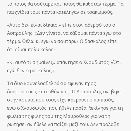
το ποιος θα σούταρε και ποιος θα καθόταν τέρμα. Τα
παιχνίδια τους πάντα κατέληγαν σε τσακωμούς.
«Αυτό δεν είναι δίκαιο,» είπε στον αδερφό του ο
Ασπρούλης. «Δεν γίνεται να κάθομαι πάντα εγώ στο
τέρμα. Θέλω κι εγώ να σουτάρω. Ο δάσκαλος είπε
ότι είμαι πολύ καλός».
«Κι αυτό τι σημαίνει;» απάντησε ο Χνουδωτός. «Ότι
εγώ δεν είμαι καλός;»
Τα δυο κουνελοαδελφάκια έφυγαν προς
διαφορετικές κατευθύνσεις . Ο Ασπρούλης ανέβηκε
στην κούνια που τους είχε κρεμάσει ο παππούς,
ενώ ο Χνουδωτός, που ήθελε παρέα, ξεκίνησε για τη
φωλιά της φίλης του της Μαυρούλας για να τη
ρωτήσει αν ήθελε να παίξει μαζί του. Δεν πρόλαβε