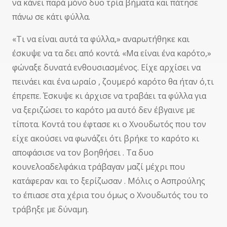
να κάνει παρά μόνο δυο τρία βήματα και πάτησε
πάνω σε κάτι φύλλα.
«Τι να είναι αυτά τα φύλλα,» αναρωτήθηκε και
έσκυψε να τα δει από κοντά. «Μα είναι ένα καρότο,»
φώναξε δυνατά ενθουσιασμένος. Είχε αρχίσει να
πεινάει και ένα ωραίο , ζουμερό καρότο θα ήταν ό,τι
έπρεπε. Έσκυψε κι άρχισε να τραβάει τα φύλλα για
να ξεριζώσει το καρότο μα αυτό δεν έβγαινε με
τίποτα. Κοντά του έφτασε κι ο Χνουδωτός που τον
είχε ακούσει να φωνάζει ότι βρήκε το καρότο κι
αποφάσισε να τον βοηθήσει . Τα δυο
κουνελοαδελφάκια τράβαγαν μαζί μέχρι που
κατάφεραν και το ξερίζωσαν . Μόλις ο Ασπρούλης
το έπιασε στα χέρια του όμως ο Χνουδωτός του το
τράβηξε με δύναμη.