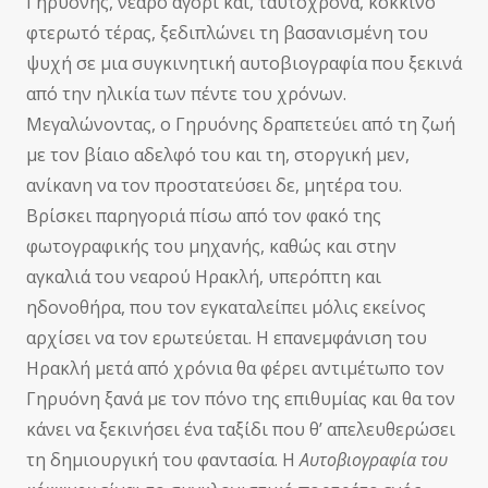
Γηρυόνης, νεαρό αγόρι και, ταυτόχρονα, κόκκινο
φτερωτό τέρας, ξεδιπλώνει τη βασανισμένη του
ψυχή σε μια συγκινητική αυτοβιογραφία που ξεκινά
από την ηλικία των πέντε του χρόνων.
Μεγαλώνοντας, ο Γηρυόνης δραπετεύει από τη ζωή
με τον βίαιο αδελφό του και τη, στοργική μεν,
ανίκανη να τον προστατεύσει δε, μητέρα του.
Βρίσκει παρηγοριά πίσω από τον φακό της
φωτογραφικής του μηχανής, καθώς και στην
αγκαλιά του νεαρού Ηρακλή, υπερόπτη και
ηδονοθήρα, που τον εγκαταλείπει μόλις εκείνος
αρχίσει να τον ερωτεύεται. Η επανεμφάνιση του
Ηρακλή μετά από χρόνια θα φέρει αντιμέτωπο τον
Γηρυόνη ξανά με τον πόνο της επιθυμίας και θα τον
κάνει να ξεκινήσει ένα ταξίδι που θ’ απελευθερώσει
τη δημιουργική του φαντασία. H
Αυτοβιογραφία του