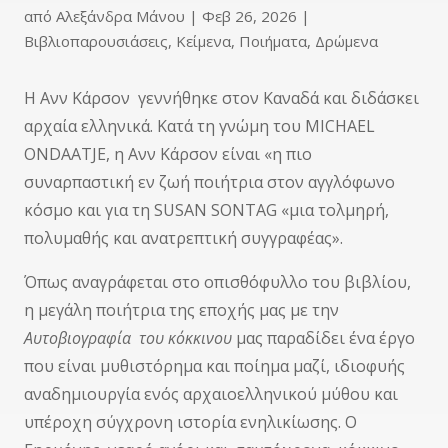
από
Αλεξάνδρα Μάνου
|
Φεβ 26, 2026
|
Βιβλιοπαρουσιάσεις
,
Κείμενα
,
Ποιήματα
,
Δρώμενα
Η Ανν Κάρσον γεννήθηκε στον Καναδά και διδάσκει
αρχαία ελληνικά. Κατά τη γνώμη του MICHAEL
ONDAATJE, η Ανν Κάρσον είναι «η πιο
συναρπαστική εν ζωή ποιήτρια στον αγγλόφωνο
κόσμο και για τη SUSAN SONTAG «μια τολμηρή,
πολυμαθής και ανατρεπτική συγγραφέας».
Όπως αναγράφεται στο οπισθόφυλλο του βιβλίου,
η μεγάλη ποιήτρια της εποχής μας με την
Αυτοβιογραφία
του κόκκινου
μας παραδίδει ένα έργο
που είναι μυθιστόρημα και ποίημα μαζί, ιδιοφυής
αναδημιουργία ενός αρχαιοελληνικού μύθου και
υπέροχη σύγχρονη ιστορία ενηλικίωσης. Ο