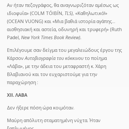
Αν ήταν πεζογράφος, θα αναγνωριζόταν αμέσως ως
ιδιοφυΐα» (COLM TÓIBÍN,
TLS),
«Καθηλωτικό!»
(OCEAN VUONG) και «Μια βαθιά ιστορία αγάπης…
αισθησιακή και αστεία, οδυνηρή και τρυφερή» (Ruth
Padel,
New
York
Times
Book
Review).
Επιλέγουμε σαν δείγμα του μεγαλειώδους έργου της
Κάρσον
Αυτοβιογραφία του κόκκινου
το ποίημα
«Λάβα», με την άδεια του μεταφραστή κ. Χάρη
Βλαβιανού και τον ευχαριστούμε για την
παραχώρηση :
ΧΙΙ. ΛΑΒΑ
Δεν ήξερε πόση ώρα κοιμόταν.
Μαύρη απόλυτη σταματημένη νύχτα. Ήταν
ξαπλωμένος