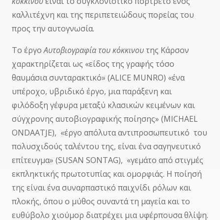
κόκκινου
είναι το συγκλονιστικό πορτρέτο ενός
καλλιτέχνη και της περιπετειώδους πορείας του
προς την αυτογνωσία.
Το έργο
Αυτοβιογραφία του κόκκινου
της Κάρσον
χαρακτηρίζεται ως «είδος της γραφής τόσο
θαυμάσια συνταρακτικό» (ALICE MUNRO) «ένα
υπέροχο, υβριδικό έργο, μια παράξενη και
φιλόδοξη γέφυρα μεταξύ κλασικών κειμένων και
σύγχρονης αυτοβιογραφικής ποίησης» (MICHAEL
ONDAATJE), «έργο απόλυτα αντιπροσωπευτικό του
πολυσχιδούς ταλέντου της, είναι ένα σαγηνευτικό
επίτευγμα» (SUSAN SONTAG), «γεμάτο από στιγμές
εκπληκτικής πρωτοτυπίας και ομορφιάς. Η ποίησή
της είναι ένα συναρπαστικό παιχνίδι ρόλων και
πλοκής, όπου ο μύθος συναντά τη μαγεία και το
ευθύβολο χιούμορ διατρέχει μια υφέρπουσα θλίψη.