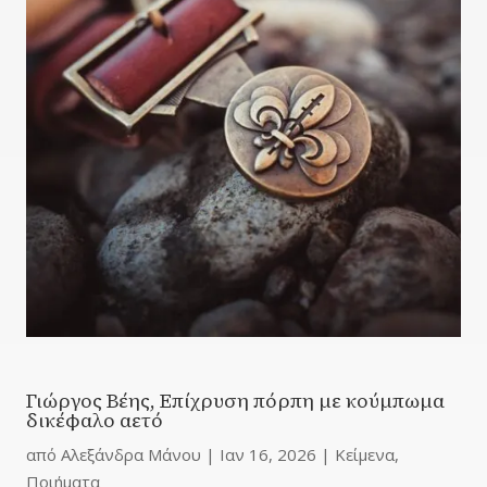
Γιώργος Βέης, Επίχρυση πόρπη με κούμπωμα
δικέφαλο αετό
από
Αλεξάνδρα Μάνου
|
Ιαν 16, 2026
|
Κείμενα
,
Ποιήματα