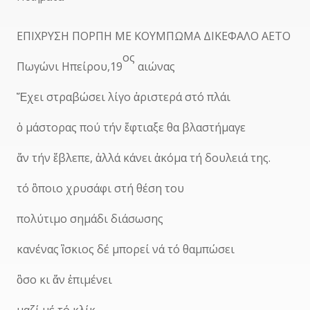
ΕΠΙΧΡΥΣΗ ΠΟΡΠΗ ΜΕ ΚΟΥΜΠΩΜΑ ΔΙΚΕΦΑΛΟ ΑΕΤΟ
ος
Πωγώνι Ηπείρου,19
αιώνας
Ἔχει στραβώσει λίγο ἀριστερά στό πλάι
ὁ μάστορας πού τήν ἔφτιαξε θα βλαστήμαγε
ἄν τήν ἔβλεπε, ἀλλά κάνει ἀκόμα τή δουλειά της.
τό ὂποιο χρυσάφι στή θέση του
πολύτιμο σημάδι διάσωσης
κανένας ἲσκιος δέ μπορεί νά τό θαμπώσει
ὃσο κι ἄν ἐπιμένει