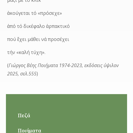
μαζί μέ τό κλίκ
ἀκούγεται τό «πρόσεχε»
ἀπό τό δικέφαλο ἀρπακτικό
πού ἔχει μάθει νά προσέχει
τήν «καλή τύχη».
(
Γιώργος Βέης Ποιήματα 1974-2023, εκδόσεις ύψιλον
2025, σελ.555
)
Πεζά
Ποιήματα