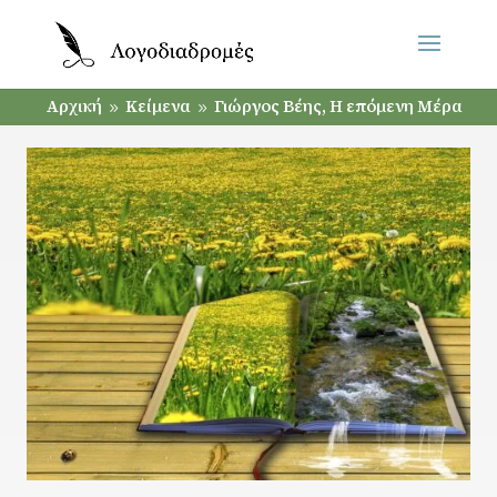
Αρχική
Κείμενα
Γιώργος Βέης, Η επόμενη Μέρα
9
9