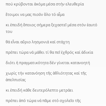
πού κρύβονται ἀκόμα μέσα στήν ελευθερία
ἔτοιμοι να μας πιοῦν ὂλο τό αἷμα
κι ἐπειδή ὂποιος σήμερα ξεχαστεῖ μέσα στόν ἐαυτό
του
θά εἷναι αὔριο λησμονιά καί στάχτη
πρέπει τώρα νά μάθει τί θα πεῖ ἐχθρός καί ἀδικία
διότι ἡ πραγματικότητα δέν γίνεται κατανοητή
χωρίς τήν κατανόηση τῆς ἀθλιότητας καί τῆς
ἀπελπισίας
κι ἐπειδή κάθε δευτερόλεπτο μετράει
πρέπει ἀπό τώρα νά πᾶμε στό σχολεῖο τῆς