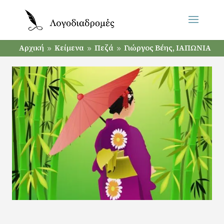
Αρχική
Κείμενα
Πεζά
Γιώργος Βέης, ΙΑΠΩΝΙΑ
9
9
9