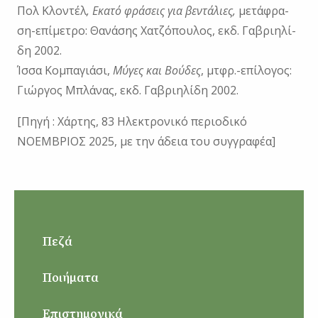
Πολ Κλο­ντέλ
, Εκα­τό φρά­σεις για βε­ντά­λιες,
με­τά­φρα­
ση-επί­με­τρο: Θα­νά­σης Χα­τζό­που­λος, εκδ. Γα­βρι­η­λί­
δη 2002.
Ίσ­σα Κο­μπα­γιά­σι,
Μύ­γες και Βού­δες
, μτ­φρ.-επί­λο­γος:
Γιώρ­γος Μπλά­νας, εκδ. Γα­βρι­η­λί­δη 2002.
[Πηγή : Χάρτης, 83 Ηλεκτρονικό περιοδικό
ΝΟΕΜΒΡΙΟΣ 2025, με την άδεια του συγγραφέα]
Πεζά
Ποιήματα
Επιστημονικά