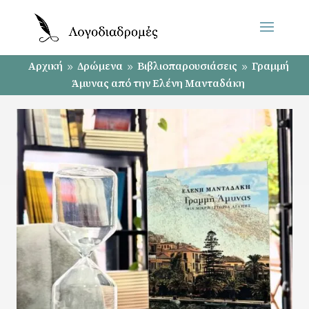
Αρχική
Δρώμενα
Βιβλιοπαρουσιάσεις
Γραμμή
9
9
9
Άμυνας από την Ελένη Μανταδάκη