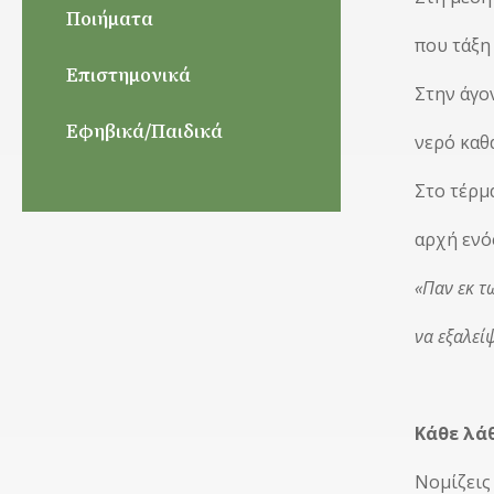
Ποιήματα
που τάξη 
Επιστημονικά
Στην άγο
Εφηβικά/Παιδικά
νερό καθ
Στο τέρμ
αρχή ενό
«Παν εκ 
να εξαλεί
Κάθε λά
Νομίζεις