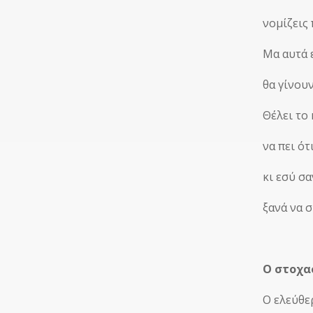
νομίζεις
Μα αυτά 
θα γίνουν
Θέλει το
να πει ότ
κι εσύ σ
ξανά να 
Ο στοχα
Ο ελεύθε