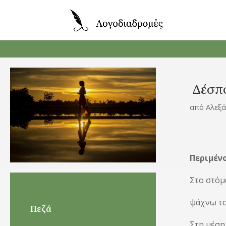
Δέσπο
από
Αλεξ
Περιμέν
Στο στόμ
ψάχνω τ
Πεζά
Στη μέση