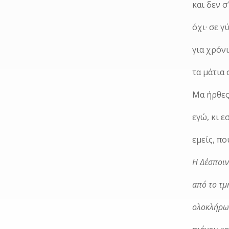
και δεν σ
όχι· σε 
για χρόν
τα μάτια 
Μα ήρθες
εγώ, κι 
εμείς, π
Η Δέσποιν
από το τμ
ολοκλήρωσ