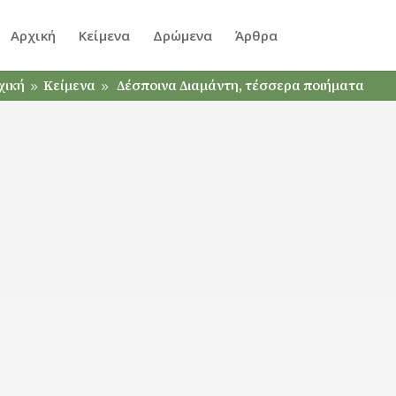
Αρχική
Κείμενα
Δρώμενα
Άρθρα
χική
Κείμενα
Δέσποινα Διαμάντη, τέσσερα ποιήματα
9
9