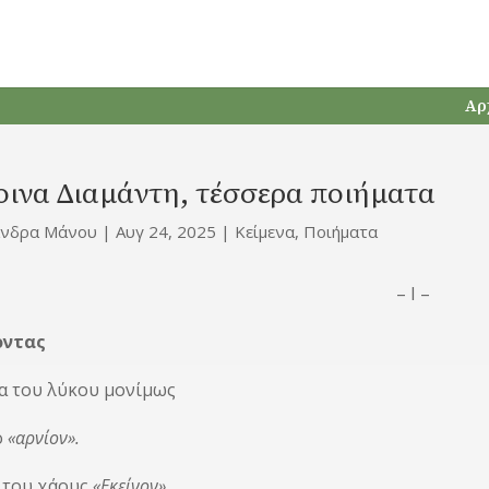
Αρ
ινα Διαμάντη, τέσσερα ποιήματα
άνδρα Μάνου
|
Αυγ 24, 2025
|
Κείμενα
,
Ποιήματα
– Ι –
οντας
α του λύκου μονίμως
ο
«αρνίον».
 του χάους
«Εκείνον»