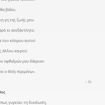
θα βάλει.
νη γη της ζωής μου
αρό κι ανεξάντλητο.
α του κόσμου αυτού
ς άλλου καιρού.
των οφθαλμών μου δάκρυον
ψει ο Θεός περιμένω».
– ΙΙ-
θος
 πως γυρεύει τη δικαίωση,