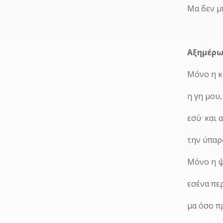
Μα δεν μ
Αξημέρ
Μόνο η κ
η γη μου,
εσύ· και
την ύπαρ
Μόνο η ψ
εσένα περ
μα όσο π