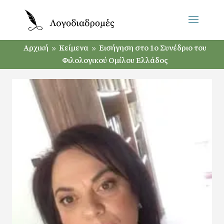
Αρχική
Κείμενα
Εισήγηση στο 1ο Συνέδριο του
9
9
Φιλολογικού Ομίλου Ελλάδος