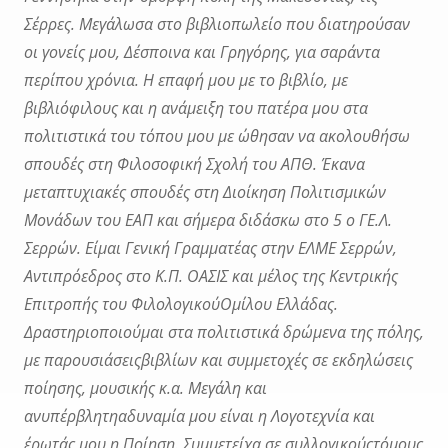
Σέρρες. Μεγάλωσα στο βιβλιοπωλείο
που διατηρούσαν
οι γονείς μου, Δέσποινα και Γρηγόρης, για σαράντα
περίπου χρόνια. Η
επαφή μου με το βιβλίο, με
βιβλιόφιλους και η ανάμειξη του πατέρα μου στα
πολιτιστικά
του τόπου μου με ώθησαν να ακολουθήσω
σπουδές στη Φιλοσοφική Σχολή του ΑΠΘ.
Έκανα
μεταπτυχιακές σπουδές στη Διοίκηση Πολιτισμικών
Μονάδων του ΕΑΠ και σήμερα
διδάσκω στο 5 ο ΓΕ.Λ.
Σερρών. Είμαι Γενική Γραμματέας στην ΕΛΜΕ Σερρών,
Αντιπρόεδρος στο Κ.Π. ΟΑΣΙΣ και μέλος της Κεντρικής
Επιτροπής του ΦιλολογικούΟμίλου Ελλάδας.
Δραστηριοποιούμαι στα πολιτιστικά δρώμενα της πόλης,
με παρουσιάσειςβιβλίων και συμμετοχές σε εκδηλώσεις
ποίησης, μουσικής κ.α. Μεγάλη και
ανυπέρβλητηαδυναμία μου είναι η Λογοτεχνία και
έρωτάς μου η Ποίηση. Συμμετείχα σε συλλογικούςτόμους