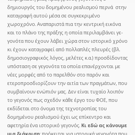
δημιουργός του δομημένου ρεαλισμού περνά στην
καταγραφή αυτού μέσα σε συγκεκριμένο
χωροχρόνο. Αναπαριστά πια την κεντρική εικόνα
και το πλάνο της πράξης η οποία περιλαμβάνει γε­
γονότα που έχουν λάβει χώρα στον ιστορικό χρόνο
κι έχουν κα­­τα­γρα­φεί από πολλαπλές πλευρές (βλ.
δημοσιογραφικός λό­γος, με­λέτες κ.α.) προσδίδοντας
υπό­σταση σε γεγονότα τα οποία επανέρχονται με
νέες μορφές από το παρελθόν στο παρόν και
ετεροπροσδιορίζουν την αιτία των πραγμάτων, που
συμβαίνουν ενώπιόν μας. Δεν είναι τυχαίο λοιπόν
το γεγονός πως σχεδόν κάθε έργο του ΦΟΕ, που
εκδίδεται στο όνομα της τεχνοτροπίας του
δομημένου ρεαλισμού έχει ως επίκεντρο και
αφετηρία ένα ιστορικό γεγονός.
Κι εδώ ας κάνουμε
μια διάκριση
: πρόκειται για ιστορικά γεγονότα που