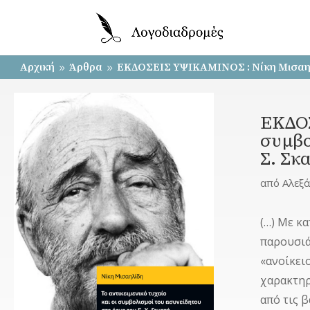
Αρχική
Άρθρα
ΕΚΔΟΣΕΙΣ ΥΨΙΚΑΜΙΝΟΣ : Νίκη Μισαηλίδη
9
9
ΕΚΔΟΣ
συμβο
Σ. Σκ
από
Αλεξ
(…) Με κ
παρουσιά
«ανοίκει
χαρακτηρ
από τις 