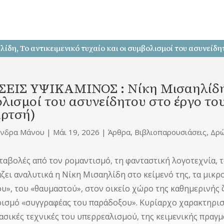
, Το αντικειμενικό τυχαίο και οι συμβολισμοί του ασυνείδητ
ΕΙΣ ΥΨΙΚΑΜΙΝΟΣ : Νίκη Μισαηλίδη, Τ
λισμοί του ασυνείδητου στο έργο του
αρτσή)
άνδρα Μάνου
|
Μάι 19, 2026
|
Άρθρα
,
Βιβλιοπαρουσιάσεις
,
Δρ
αταβολές από τον ρομαντισμό, τη φανταστική λογοτεχνία, 
ζει αναλυτικά η Νίκη Μισαηλίδη στο κείμενό της, τα μικρ
ου», του «θαυμαστού», στον οικείο χώρο της καθημερινής
ισμό «συγγραφέας του παράδοξου». Κυρίαρχο χαρακτηριστ
βασικές τεχνικές του υπερρεαλισμού, της κειμενικής πραγ