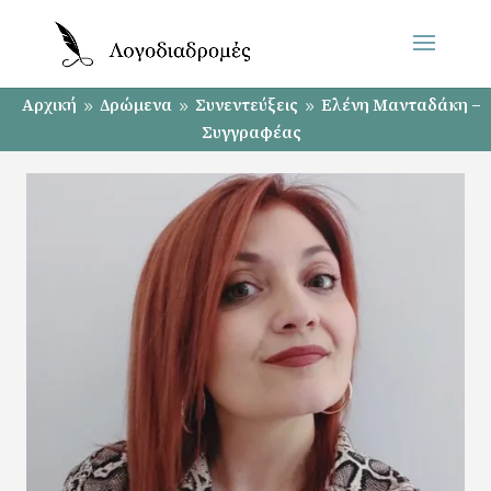
Αρχική
Δρώμενα
Συνεντεύξεις
Ελένη Μανταδάκη –
9
9
9
Συγγραφέας