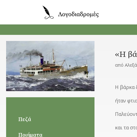
«Η βά
από
Αλεξ
Η βάρκα 
ήταν φτια
Παλεύοντ
Πεζά
και τα στ
Ποιήματα