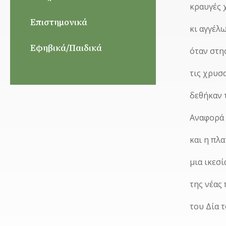
κραυγές 
Επιστημονικά
κι αγγέλ
Εφηβικά/Παιδικά
όταν στη
τις χρυσα
δεθήκαν τ
Αναφορά 
και η πλ
μια ικεσ
της νέας
του Δία 