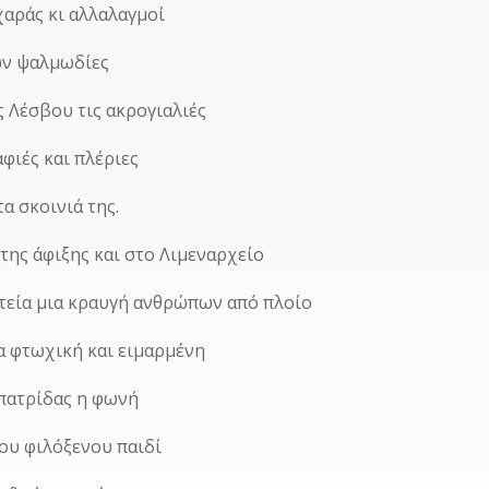
χαράς κι αλλαλαγμοί
ων ψαλμωδίες
ς Λέσβου τις ακρογιαλιές
φιές και πλέριες
α σκοινιά της.
της άφιξης και στο Λιμεναρχείο
ατεία μια κραυγή ανθρώπων από πλοίο
ία φτωχική και ειμαρμένη
 πατρίδας η φωνή
του φιλόξενου παιδί