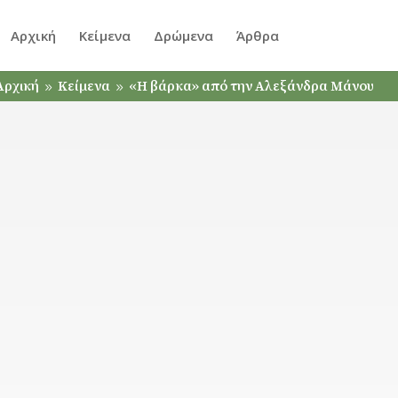
Αρχική
Κείμενα
Δρώμενα
Άρθρα
Αρχική
Κείμενα
«Η βάρκα» από την Αλεξάνδρα Μάνου
9
9