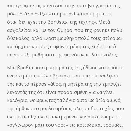
καταγράφοντας μόνο δύο στην αυτοβιογραφία της
μόνο διά να δείξει «τι ημπορεί να κάμη η φύσις
όταν δεν έχει την βοήθειαν της τέχνης». Μετά
ασχολείται και με τον Όμηρο, που της φάνηκε πολύ
δύσκολος, αλλά «νοστιμεύθηκε πολύ τους στίχους»
και άρχισε να τους εκφωνεί μόνη της κι έτσι από
πέντε – έξι μαθήματα της φαινόταν πολύ εύκολος.
Μια βραδιά που η μητέρα της της έδωσε να περάσει
ένα σειρήτι από ένα βρακάκι του μικρού αδελφού
της και το πέρασε λάθος, η μητέρα της την εμπαίζει
λέγοντάς της ότι είναι προορισμένη για να γίνει
καλόγρια. Θεωρώντας τα λόγια αυτά ως θείο οιωνό,
της ήρθαν στο μυαλό αμέσως όλες οι δυστυχίες που
αντιμετωπίζουν οι παντρεμένες γυναίκες και με το
«ογλίγωρον μάτι του νοός» τις κοίταξε και τρόμαξε,