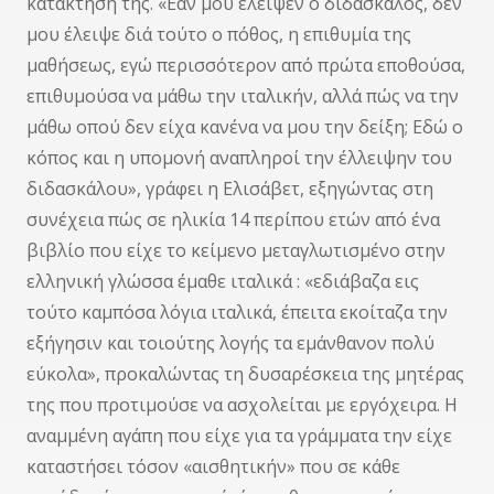
κατάκτησή της. «Εάν μου έλειψεν ο διδάσκαλος, δεν
μου έλειψε διά τούτο ο πόθος, η επιθυμία της
μαθήσεως, εγώ περισσότερον από πρώτα εποθούσα,
επιθυμούσα να μάθω την ιταλικήν, αλλά πώς να την
μάθω οπού δεν είχα κανένα να μου την δείξη; Εδώ ο
κόπος και η υπομονή αναπληροί την έλλειψην του
διδασκάλου», γράφει η Ελισάβετ, εξηγώντας στη
συνέχεια πώς σε ηλικία 14 περίπου ετών από ένα
βιβλίο που είχε το κείμενο μεταγλωτισμένο στην
ελληνική γλώσσα έμαθε ιταλικά : «εδιάβαζα εις
τούτο καμπόσα λόγια ιταλικά, έπειτα εκοίταζα την
εξήγησιν και τοιούτης λογής τα εμάνθανον πολύ
εύκολα», προκαλώντας τη δυσαρέσκεια της μητέρας
της που προτιμούσε να ασχολείται με εργόχειρα. Η
αναμμένη αγάπη που είχε για τα γράμματα την είχε
καταστήσει τόσον «αισθητικήν» που σε κάθε