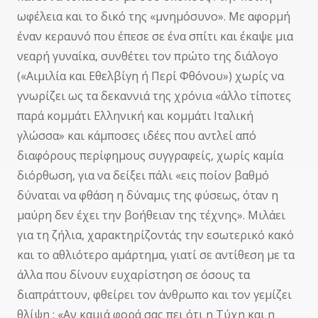
ωφέλεια και το δικό της «μνημόσυνο». Με αφορμή
έναν κεραυνό που έπεσε σε ένα σπίτι και έκαψε μια
νεαρή γυναίκα, συνθέτει τον πρώτο της διάλογο
(«Αιμιλία και Εθελβίγη ή Περί Φθόνου») χωρίς να
γνωρίζει ως τα δεκαννιά της χρόνια «άλλο τίποτες
παρά κομμάτι Ελληνική και κομμάτι Ιταλική
γλώσσα» και κάμποσες ιδέες που αντλεί από
διαφόρους περίφημους συγγραφείς, χωρίς καμία
διόρθωση, για να δείξει πάλι «εις ποίον βαθμό
δύναται να φθάση η δύναμις της φύσεως, όταν η
μαύρη δεν έχει την βοήθειαν της τέχνης». Μιλάει
για τη ζήλια, χαρακτηρίζοντάς την εσωτερικό κακό
και το αθλιότερο αμάρτημα, γιατί σε αντίθεση με τα
άλλα που δίνουν ευχαρίστηση σε όσους τα
διαπράττουν, φθείρει τον άνθρωπο και τον γεμίζει
θλίψη : «Αν καμιά φορά σας πει ότι η Τύχη και η