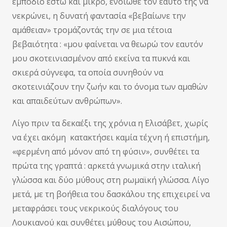
εμπόδιο έστω και μικρό, ένοιωθε τον εαυτό της να
νεκρώνει, η δυνατή φαντασία «βεβαίωνε την
αμάθειαν» τρομάζοντάς την σε μια τέτοια
βεβαιότητα : «μου φαίνεται να θεωρώ τον εαυτόν
μου σκοτεινιασμένον από εκείνα τα πυκνά και
σκιερά σύγνεφα, τα οποία συνηθούν να
σκοτεινιάζουν την ζωήν και το όνομα των αμαθών
και απαιδεύτων ανθρώπων».
Λίγο πριν τα δεκαέξι της χρόνια η Ελισάβετ, χωρίς
να έχει ακόμη κατακτήσει καμία τέχνη ή επιστήμη,
«φερμένη από μόνον από τη φύσιν», συνθέτει τα
πρώτα της γραπτά : αρκετά γνωμικά στην ιταλική
γλώσσα και δύο μύθους στη ρωμαϊκή γλώσσα. Λίγο
μετά, με τη βοήθεια του δασκάλου της επιχειρεί να
μεταφράσει τους νεκρικούς διαλόγους του
Λουκιανού και συνθέτει μύθους του Αισώπου,