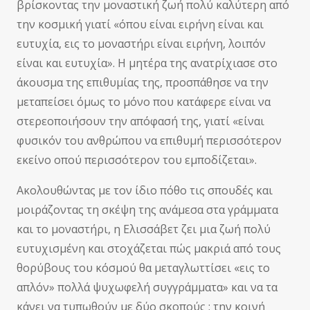
βρίσκοντας την μοναστική ζωή πολύ καλύτερη από
την κοσμική γιατί «όπου είναι ειρήνη είναι και
ευτυχία, εις το μοναστήρι είναι ειρήνη, λοιπόν
είναι και ευτυχία». Η μητέρα της ανατρίχιασε στο
άκουσμα της επιθυμίας της, προσπάθησε να την
μεταπείσει όμως το μόνο που κατάφερε είναι να
στερεοποιήσουν την απόφασή της, γιατί «είναι
φυσικόν του ανθρώπου να επιθυμή περισσότερον
εκείνο οπού περισσότερον του εμποδίζεται».
Ακολουθώντας με τον ίδιο πόθο τις σπουδές και
μοιράζοντας τη σκέψη της ανάμεσα στα γράμματα
και το μοναστήρι, η Ελισσάβετ ζει μια ζωή πολύ
ευτυχισμένη και στοχάζεται πώς μακριά από τους
θορύβους του κόσμού θα μεταγλωττίσει «εις το
απλόν» πολλά ψυχωφελή συγγράμματα» και να τα
κάνει να τυπωθούν με δύο σκοπούς : την κοινή