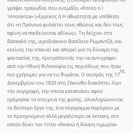
γράψει τραγωδία, που ονομάζει «Enrico o l
´innocenza» («Ερρίκος ή Η αθωότητα) με υπόθεση
ότι «η Πρόνοια φυλάττει τους αθώους και δεν τους
αφίνη να παιδεύονται αδίκως». Τη δείχνει στο
δάσκαλό της, ιεροδιάκονο Βασίλειο Ρωμαντζά, και
εκείνος την επαινεί και απορεί για τη δύναμη της
φαντασίας της, προτρέποντάς την να αντιγράφει
από την Ηθική Φιλοσοφία τις περιόδους που ήταν
ης
πιο χρήσιμες για να τις θυμάται. Ο σεισμός της 17
Δεκεμβρίου του 1820 στη Ζάκυνθο διακόπτει λίγο
την συγγραφή, την οποία καταπιάνει αφού
ηρέμησαν τα στοιχειά της φύσης, ολοκληρώνοντας
το δεύτερο έργο της, ένα σύγγραμμα παρόμοιο με
το προηγούμενο αλλά μεγαλύτερο σε έκταση, στο
οποίο δίνει τον τίτλο «Θεανώ ή δίκαιη τιμωρία».