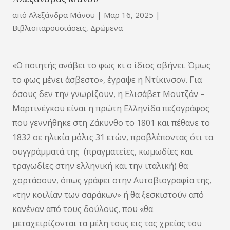
από
Αλεξάνδρα Μάνου
|
Μαρ 16, 2025
|
Βιβλιοπαρουσιάσεις
,
Δρώμενα
«Ο ποιητής ανάβει το φως κι ο ίδιος σβήνει. Όμως
το φως μένει άσβεστο», έγραψε η Ντίκινσον. Για
όσους δεν την γνωρίζουν, η Ελισάβετ Μουτζάν –
Μαρτινέγκου είναι η πρώτη Ελληνίδα πεζογράφος
που γεννήθηκε στη Ζάκυνθο το 1801 και πέθανε το
1832 σε ηλικία μόλις 31 ετών, προβλέποντας ότι τα
συγγράμματά της (πραγματείες, κωμωδίες και
τραγωδίες στην ελληνική και την ιταλική) θα
χορτάσουν, όπως γράφει στην Αυτοβιογραφία της,
«την κοιλίαν των σαράκων» ή θα ξεσκιστούν από
κανέναν από τους δούλους, που «θα
μεταχειρίζονται τα μέλη τους εις τας χρείας του