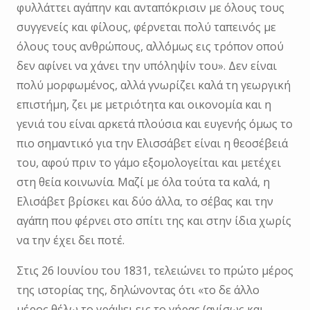
φυλλάττει αγάπην και ανταπόκρισιν με όλους τους
συγγενείς και φίλους, φέρνεται πολύ ταπεινός με
όλους τους ανθρώπους, αλλ΄όμως εις τρόπον οπού
δεν αφίνει να χάνει την υπόληψίν του». Δεν είναι
πολύ μορφωμένος, αλλά γνωρίζει καλά τη γεωργική
επιστήμη, ζει με μετριότητα και οικονομία και η
γενιά του είναι αρκετά πλούσια και ευγενής όμως το
πιο σημαντικό για την Ελισσάβετ είναι η θεοσέβειά
του, αφού πριν το γάμο εξομολογείται και μετέχει
στη θεία κοινωνία. Μαζί με όλα τούτα τα καλά, η
Ελισάβετ βρίσκει και δύο άλλα, το σέβας και την
αγάπη που φέρνει στο σπίτι της και στην ίδια χωρίς
να την έχει δει ποτέ.
Στις 26 Ιουνίου του 1831, τελειώνει το πρώτο μέρος
της ιστορίας της, δηλώνοντας ότι «το δε άλλο
μέρος θέλω το γράψει εις το γήρας (ανίσως και