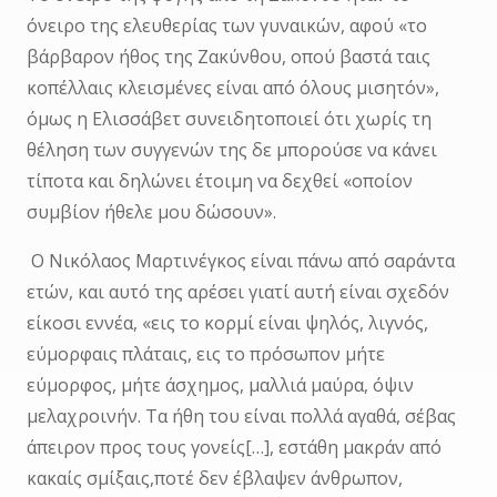
όνειρο της ελευθερίας των γυναικών, αφού «το
βάρβαρον ήθος της Ζακύνθου, οπού βαστά ταις
κοπέλλαις κλεισμένες είναι από όλους μισητόν»,
όμως η Ελισσάβετ συνειδητοποιεί ότι χωρίς τη
θέληση των συγγενών της δε μπορούσε να κάνει
τίποτα και δηλώνει έτοιμη να δεχθεί «οποίον
συμβίον ήθελε μου δώσουν».
Ο Νικόλαος Μαρτινέγκος είναι πάνω από σαράντα
ετών, και αυτό της αρέσει γιατί αυτή είναι σχεδόν
είκοσι εννέα, «εις το κορμί είναι ψηλός, λιγνός,
εύμορφαις πλάταις, εις το πρόσωπον μήτε
εύμορφος, μήτε άσχημος, μαλλιά μαύρα, όψιν
μελαχροινήν. Τα ήθη του είναι πολλά αγαθά, σέβας
άπειρον προς τους γονείς[…], εστάθη μακράν από
κακαίς σμίξαις,ποτέ δεν έβλαψεν άνθρωπον,