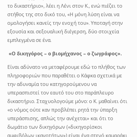
το δικαστήριο», λέει η Λένι στον Κ., ενώ πιέζει το
στήθος της στο δικό του, «Η μόνη λύση είναι να
ομολογήσει κανείς την ενοχή του». Υποταγή στην
εξουσία και σεξουαλική διέγερση, δύο στοιχεία
εμπλεγμένα σε ένα.
«Ο δικηγόρος – ο βιομήχανος – ο ζωγράφος».
Είναι αδύνατο να μεταφέρουμε εδώ το πλήθος των
πληροφοριών που παραθέτει ο Κάφκα σχετικά με
την αδυναμία του κατηγορούμενου να
υπερασπιστεί τον εαυτό του στο παράπλευρο
δικαστήριο. Σταχυολογούμε μόνο: ο Κ. μαθαίνει ότι
«ο νόμος ούτε καν προβλέπει ρητά την ύπαρξη
υπεράσπισης, απλώς την ανέχεται» και ότι το
δωμάτιο των δικηγόρων («δικηγορίσκοι
αμφιβόλων ικανοτήτων») είναι ένα στενό καμαράκι