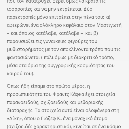
που τον κατατρύχει. Ξέρει όμως να κρατά τις
ισορροπίες και να μην εκτρέπεται. Δύο
παρεκτροπές μόνο επιτρέπει στην πένα του: α)
αφιερώνει ένα ολόκληρο κεφάλαιο στον Μαστιγωτή
– και όποιος κατάλαβε, κατάλαβε – και β)
παρουσιάζει τις γυναικείες φιγούρες του
μυθιστορήματος με τον αποκλίνοντα τρόπο που τις
φαντασιώνεται ( πάλι όμως με διακριτικό τρόπο,
μέσα στα όρια της συγγραφικής κοσμιότητας του
καιρού του).
Όπως ήδη είπαμε στο πρώτο μέρος, η
προσωπικότητα του Φραντς Κάφκα έχει στοιχεία
παρανοειδούς, σχιζοειδούς και μεθοριακής
διαταραχής. Τα στοιχεία αυτά είναι ολοφάνερα στη
«Δίκη», όπου ο Γιόζεφ Κ., ένα μοναχικό άτομο
(σχιζοειδές χαρακτηριστικό), κινείται σε ένα κόσμο