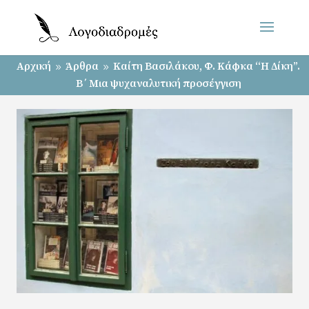
Αρχική
Άρθρα
Καίτη Βασιλάκου, Φ. Κάφκα “Η Δίκη”.
9
9
Β΄ Μια ψυχαναλυτική προσέγγιση