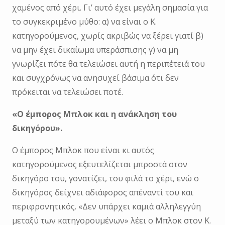
χαμένος από χέρι. Γι’ αυτό έχει μεγάλη σημασία για
το συγκεκριμένο μύθο: α) να είναι ο Κ.
κατηγορούμενος, χωρίς ακριβώς να ξέρει γιατί β)
να μην έχει δικαίωμα υπεράσπισης γ) να μη
γνωρίζει πότε θα τελειώσει αυτή η περιπέτειά του
και συγχρόνως να ανησυχεί βάσιμα ότι δεν
πρόκειται να τελειώσει ποτέ.
«Ο έμπορος Μπλοκ και η ανάκληση του
δικηγόρου».
Ο έμπορος Μπλοκ που είναι κι αυτός
κατηγορούμενος εξευτελίζεται μπροστά στον
δικηγόρο του, γονατίζει, του φιλά το χέρι, ενώ ο
δικηγόρος δείχνει αδιάφορος απέναντί του και
περιφρονητικός. «Δεν υπάρχει καμιά αλληλεγγύη
μεταξύ των κατηγορουμένων» λέει ο Μπλοκ στον Κ.