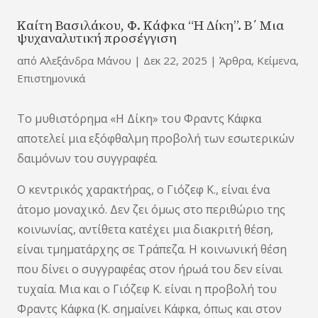
Καίτη Βασιλάκου, Φ. Κάφκα “Η Δίκη”. Β΄ Μια
ψυχαναλυτική προσέγγιση
από
Αλεξάνδρα Μάνου
|
Δεκ 22, 2025
|
Άρθρα
,
Κείμενα
,
Επιστημονικά
Το μυθιστόρημα «Η Δίκη» του Φραντς Κάφκα
αποτελεί μια εξόφθαλμη προβολή των εσωτερικών
δαιμόνων του συγγραφέα.
Ο κεντρικός χαρακτήρας, ο Γιόζεφ Κ., είναι ένα
άτομο μοναχικό. Δεν ζει όμως στο περιθώριο της
κοινωνίας, αντίθετα κατέχει μια διακριτή θέση,
είναι τμηματάρχης σε Τράπεζα. Η κοινωνική θέση
που δίνει ο συγγραφέας στον ήρωά του δεν είναι
τυχαία. Μια και ο Γιόζεφ Κ. είναι η προβολή του
Φραντς Κάφκα (Κ. σημαίνει Κάφκα, όπως και στον