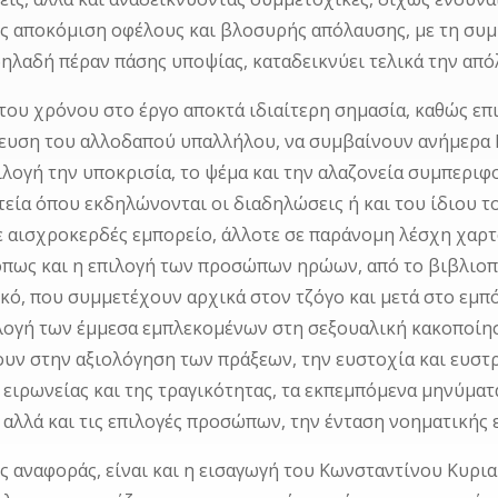
ος αποκόμιση οφέλους και βλοσυρής απόλαυσης, με τη συ
ηλαδή πέραν πάσης υποψίας, καταδεικνύει τελικά την απ
του χρόνου στο έργο αποκτά ιδιαίτερη σημασία, καθώς επι
ευση του αλλοδαπού υπαλλήλου, να συμβαίνουν ανήμερα 
ιλογή την υποκρισία, το ψέμα και την αλαζονεία συμπεριφ
τεία όπου εκδηλώνονται οι διαδηλώσεις ή και του ίδιου 
ε αισχροκερδές εμπορείο, άλλοτε σε παράνομη λέσχη χαρτο
όπως και η επιλογή των προσώπων ηρώων, από το βιβλιο
κό, που συμμετέχουν αρχικά στον τζόγο και μετά στο εμπ
ιλογή των έμμεσα εμπλεκομένων στη σεξουαλική κακοποίη
υν στην αξιολόγηση των πράξεων, την ευστοχία και ευστρ
 ειρωνείας και της τραγικότητας, τα εκπεμπόμενα μηνύματ
, αλλά και τις επιλογές προσώπων, την ένταση νοηματικής
ος αναφοράς, είναι και η εισαγωγή του Κωνσταντίνου Κυρια