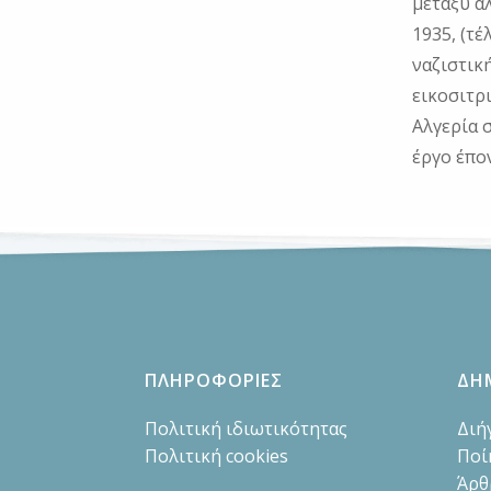
μεταξύ ά
1935, (τ
ναζιστικ
εικοσιτρ
Αλγερία 
έργο έπο
ΠΛΗΡΟΦΟΡΙΕΣ
ΔΗ
Πολιτική ιδιωτικότητας
Διή
Πολιτική cookies
Ποί
Άρθ