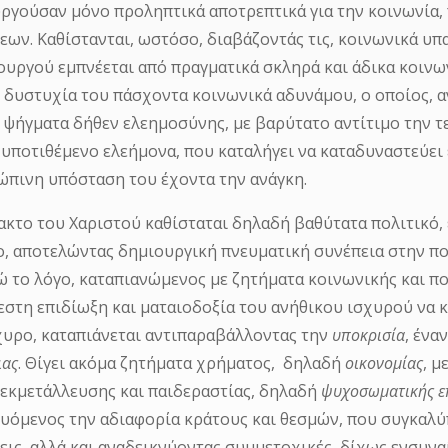
υργούσαν μόνο προληπτικά αποτρεπτικά για την κοινωνία
εων. Καθίστανται, ωστόσο, διαβάζοντάς τις, κοινωνικά υπ
ουργού εμπνέεται από πραγματικά σκληρά και άδικα κοινω
 δυστυχία του πάσχοντα κοινωνικά αδυνάμου, ο οποίος, α
 ψήγματα δήθεν ελεημοσύνης, με βαρύτατο αντίτιμο την 
 υποτιθέμενο ελεήμονα, που καταλήγει να καταδυναστεύει 
ώπινη υπόσταση του έχοντα την ανάγκη.
ακτο του Χαριστού καθίσταται δηλαδή βαθύτατα πολιτικό, ε
, αποτελώντας δημιουργική πνευματική συνέπεια στην πορ
ώ το λόγο, καταπιανώμενος με ζητήματα κοινωνικής και πο
εστη επιδίωξη και ματαιοδοξία του ανήθικου ισχυρού να 
χυρο, καταπιάνεται αντιπαραβάλλοντας την
υποκρισία
, ένα
ιας
. Θίγει ακόμα ζητήματα χρήματος, δηλαδή
οικονομίας
, 
 εκμετάλλευσης και παιδεραστίας, δηλαδή
ψυχοσωματικής ε
υόμενος την αδιαφορία κράτους και θεσμών, που συγκαλύ
εις, αλλά και αναδεικνύοντας συμμετοχικές, δίχως ενσυν