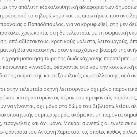
ι με την απόλυτη εξακολουθητική αδιαφορία των δημόσιων
η, μέσα από το τηλεφώνημα και τις απαντήσεις που αντιλ
 πρόνοιας ο Παπαδόπουλος, για να κορυφωθεί, στη μεν δεύ
προκαλεί χρεωκοπία, στη δε τελευταία, με τη σωματική εκ
ση, από αδίστακτους, κρατικούς μάλιστα, λειτουργούς, όπ
ματική βία να καταλήγει στον επερχόμενο βιασμό της ανήλ
, η χρησιμοποίηση τώρα της δωδεκάχρονης παραπέμπει μο
 κοινωνικό γίγνεσθαι, φέρνοντας στο νου την κοινωνική
δια της σωματικής και σεξουαλικής εκμετάλλευσης, από α
γοι στην τελευταία σκηνή λειτουργούν όχι μόνο παροντικ
χρόνου, καταμαρτυρώντας πέραν του προφανούς παρόντος, 
υν να γίνονται, όχι μόνο στο δώμα του βιβλιοπωλείου, α
κακοποιητικής συμπεριφοράς, ακόμα και μη παρόντα σημ
ς, εισαγγελείς και όχι μόνο. Μακάρι συνεπώς οι εννέα σκ
α» φαντασία του Αντώνη Χαριστού, τις οποίες καθώς απλών