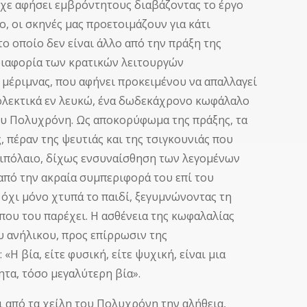
είχε αφήσει εμβρόντητους διαβάζοντας το έργο
ο, οι σκηνές μας προετοιμάζουν για κάτι
ο οποίο δεν είναι άλλο από την πράξη της
 αδιαφορία των κρατικών λειτουργών
 μέριμνας, που αφήνει προκειμένου να απαλλαγεί
ιολεκτικά εν λευκώ, ένα δωδεκάχρονο κωφάλαλο
 του Πολυχρόνη. Ως αποκορύφωμα της πράξης, τα
 πέραν της ψευτιάς και της τσιγκουνιάς που
πιπόλαιο, δίχως ενσυναίσθηση των λεγομένων
από την ακραία συμπεριφορά του επί του
 όχι μόνο χτυπά το παιδί, ξεγυμνώνοντας τη
 που του παρέχει. Η ασθένεια της κωφαλαλίας
υ ανήλικου, προς επίρρωσιν της
 βία, είτε φυσική, είτε ψυχική, είναι μια
τα, τόσο μεγαλύτερη βία».
ι από τα χείλη του Πολυχρόνη την αλήθεια,