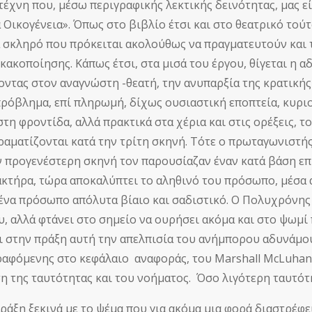
τέχνη που, μέσω περιγραφικής λεκτικής δεινότητας, μας 
 Οικογένεια». Όπως στο βιβλίο έτσι και στο θεατρικό τούτ
α σκληρό που πρόκειται ακολούθως να πραγματευτούν και τ
 κακοποίησης. Κάπως έτσι, στα μισά του έργου, θίγεται η
ντας στον αναγνώστη -θεατή, την ανυπαρξία της κρατικής
πρόβλημα, επί πληρωμή, δίχως ουσιαστική εποπτεία, κυρ
 στη φροντίδα, αλλά πρακτικά στα χέρια και στις ορέξεις,
ραματίζονται κατά την τρίτη σκηνή. Τότε ο πρωταγωνιστής,
ν προγενέστερη σκηνή τον παρουσίαζαν έναν κατά βάση ε
ακτήρα, τώρα αποκαλύπτει το αληθινό του πρόσωπο, μέσα 
 ένα πρόσωπο απόλυτα βίαιο και σαδιστικό. Ο Πολυχρόνης
υ, αλλά φτάνει στο σημείο να ουρήσει ακόμα και στο ψωμί
ι στην πράξη αυτή την απελπισία του ανήμπορου αδυνάμο
αφόμενης στο κεφάλαιο αναφοράς, του Marshall McLuhan: «Η
η της ταυτότητας και του νοήματος. Όσο λιγότερη ταυτότη
πράξη ξεκινά με το ψέμα που για ακόμα μια φορά διαστρέφε