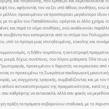
ρμίρης και τσιγκούνης, που εμπαίζει και εκμεταλλεύεται τ
εψή του, αφήνοντάς τον να ζει υπό άθλιες συνθήκες, ενώ α
ο μέλλον, προκειμένου να προσπορίσει μεγαλύτερο ίδιον
ς με το φίλο του Παπαδόπουλο, ορέγεται κι άλλο χρήμα, το
ένες και παρά το νόμο συνθήκες, ενώ αναδεικνύει παράλλη
θε κουβέντα που εκπορεύεται από το στόμα του Πολυχρόνη
ου, υπό το πρίσμα μιας επιτηδευμένης, εύκολης και συνάμ
ομμουνισμός, η δήθεν συμπόνια, η αντιστροφή πραγματικ
ως μιερά, δίχως συνέπειες, του λόγου μιάσματα. Όλα τα ω
Πρωτομαγιάς, προκειμένου ο Χαριστός να εκμαιεύσει από τ
ντας εν προκειμένω τη Σωκράτεια παιδαγωγική μαιευτική 
οράς, ως σύγχρονης τραγικής, συμβαδίζοντας και με τον 
ου απλού αντικατοπτρισμού της πραγματικότητας, κατά τη
ι σαν καθρέφτης να αντανακλά, αλλά σαν φακός να μεγεθύνε
ερη πράξη τα πράματα σοβαρεύουν σταδιακά, με το Χαριστό