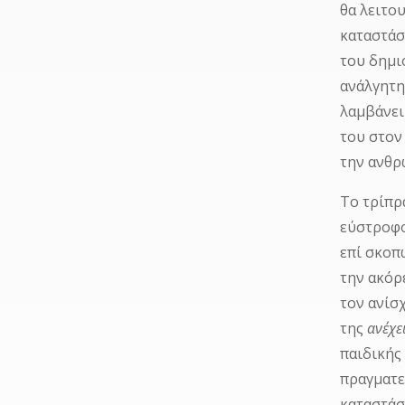
θα λειτο
καταστάσ
του δημι
ανάλγητη
λαμβάνει
του στον
την ανθρ
Το τρίπρ
εύστροφο
επί σκοπ
την ακόρ
τον ανίσ
της
ανέχε
παιδικής
πραγματε
καταστάσ