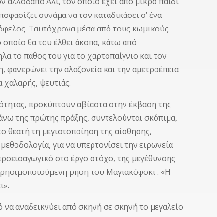
ον αλλοδαπό Αλί, τον οποίο έχει από μικρό παιδί
ποφασίζει συνάμα να τον καταδικάσει σ’ ένα
 όφελος. Ταυτόχρονα μέσα από τους κωμικούς
 οποίο θα του έλθει άκοπα, κάτω από
λα το πάθος του για το χαρτοπαίγνιο και τον
, φανερώνει την αλαζονεία και την αμετροέπεια
α χαλαρής, ψευτιάς.
ότητας, προκύπτουν αβίαστα στην έκβαση της
ς άνω της πρώτης πράξης, συντελούνται σκόπιμα,
ο θεατή τη μεγιστοποίηση της αίσθησης,
μεθοδολογία, για να υπερτονίσει την ειρωνεία
προεισαγωγικό στο έργο στόχο, της μεγέθυνσης
 χρησιμοποιούμενη ρήση του Μαγιακόφσκι : «Η
ι».
 να αναδεικνύει από σκηνή σε σκηνή το μεγαλείο