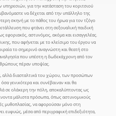
 υπηρεσιών, για την κατάσταση του κοριτσιού
αμβανόμαστε να δέχεται από την υπάλληλο της
τερη σκηνή με το πάθος του ήρωα για τον τζόγο
μετάλλευση που φτάνει στη σεξουαλική παιδική
ως εφοριακός, αστυνόμος, ακόμα και εισαγγελέας.
ικης, που αφήνεται με το κλείσιμο του έργου να
ιραία το σημερινό αναγνώστη και θεατή στο
 αναλγησία που υπέστη η δωδεκάχρονη από τον
νθρώπους πέραν υποψίας.
ά, αλλά διασταλτικά του χώρου, των προσώπων
όσα γενικότερα και συνέβαιναν και θα
λλά σε ολάκερη την πόλη, αποκαλύπτοντας ως
αίνοντα μάλιστα πρόσωπα, όπως αστυνομικούς
ηνές μυθοπλασίας, να αφορούσαν μόνο στη
ει ευφυώς, μέσα από περιγραφική επιδεξιότητα,