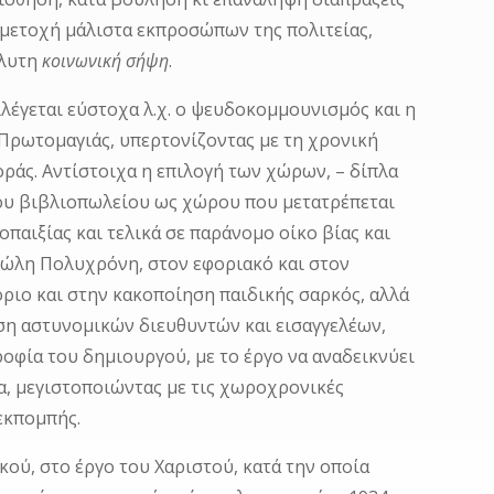
μμετοχή μάλιστα εκπροσώπων της πολιτείας,
όλυτη
κοινωνική σήψη
.
λέγεται εύστοχα λ.χ. ο ψευδοκομμουνισμός και η
Πρωτομαγιάς, υπερτονίζοντας με τη χρονική
οράς. Αντίστοιχα η επιλογή των χώρων, – δίπλα
του βιβλιοπωλείου ως χώρου που μετατρέπεται
παιξίας και τελικά σε παράνομο οίκο βίας και
πώλη Πολυχρόνη, στον εφοριακό και στον
όριο και στην κακοποίηση παιδικής σαρκός, αλλά
ση αστυνομικών διευθυντών και εισαγγελέων,
οφία του δημιουργού, με το έργο να αναδεικνύει
α, μεγιστοποιώντας με τις χωροχρονικές
 εκπομπής.
κού, στο έργο του Χαριστού, κατά την οποία