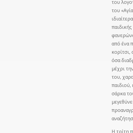
του λογο
του «Αγία
ιδιαίτερ
παιδικής
φανερώνο
από ένα 
κορίτσι,
όσα διαδ
μέχρι τη
του, χαρ
παιδιού,
σάρκα το
μεγεθύνε
προαναγρ
αναζήτησ
Η τρίτη 