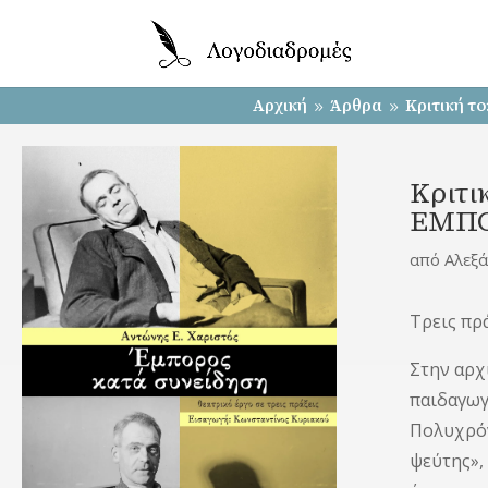
Αρχική
Άρθρα
Κριτική τ
9
9
Κριτι
ΕΜΠΟΡ
από
Αλεξ
Τρεις πρά
Στην αρχ
παιδαγωγ
Πολυχρόν
ψεύτης»,