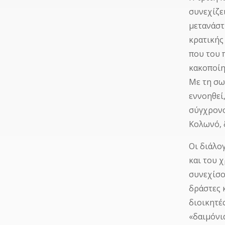
συνεχίζε
μετανάστ
κρατικής
που του 
κακοποίη
Με τη σω
εννοηθεί
σύγχρονο
Κολωνό, 
Οι διάλο
και του 
συνεχίσο
δράστες 
διοικητέ
«δαιμόνι