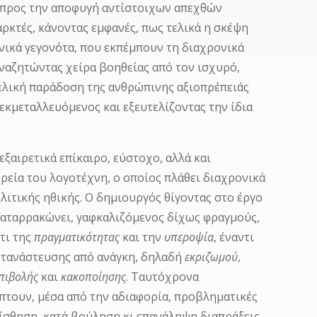
, προς την αποφυγή αντίστοιχων απεχθών
αρκτές, κάνοντας εμφανές, πως τελικά η σκέψη
νικά γεγονότα, που εκπέμπουν τη διαχρονικά
ναζητώντας χείρα βοηθείας από τον ισχυρό,
τελική παράδοση της ανθρώπινης αξιοπρέπειάς
εκμεταλλευόμενος και εξευτελίζοντας την ίδια
ξαιρετικά επίκαιρο, εύστοχο, αλλά και
εία του λογοτέχνη, ο οποίος πλάθει διαχρονικά
λιτικής ηθικής. Ο δημιουργός θίγοντας στο έργο
καταρρακώνει, γαφκαλιζόμενος δίχως φραγμούς,
ντι της
πραγματικότητας
και την
υπεροψία
, έναντι
μετανάστευσης από ανάγκη, δηλαδή
εκριζωμού
,
πιβολής
και
κακοποίησης
. Ταυτόχρονα
πτουν, μέσα από την αδιαφορία, προβληματικές
αίσθηση, κατά βούληση κι επανάληψη διαπράξεις