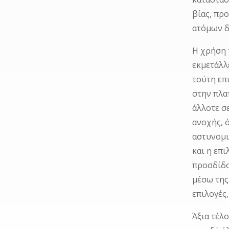
βίας, πρ
ατόμων δ
Η χρήση 
εκμετάλλ
τούτη επ
στην πλα
άλλοτε σ
ανοχής, 
αστυνομι
και η επ
προσδίδο
μέσω της
επιλογές
Άξια τέλ