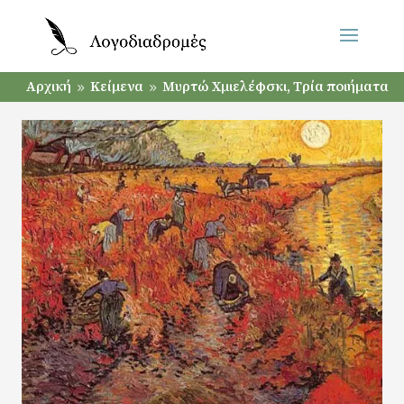
Αρχική
Κείμενα
Μυρτώ Χμιελέφσκι, Tρία ποιήματα
9
9