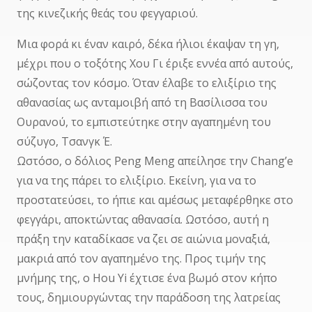
της κινεζικής θεάς του φεγγαριού.
Μια φορά κι έναν καιρό, δέκα ήλιοι έκαψαν τη γη,
μέχρι που ο τοξότης Χου Γι έριξε εννέα από αυτούς,
σώζοντας τον κόσμο. Όταν έλαβε το ελιξίριο της
αθανασίας ως ανταμοιβή από τη Βασίλισσα του
Ουρανού, το εμπιστεύτηκε στην αγαπημένη του
σύζυγο, Τσανγκ Έ.
Ωστόσο, ο δόλιος Peng Meng απείλησε την Chang’e
για να της πάρει το ελιξίριο. Εκείνη, για να το
προστατεύσει, το ήπιε και αμέσως μεταφέρθηκε στο
φεγγάρι, αποκτώντας αθανασία. Ωστόσο, αυτή η
πράξη την καταδίκασε να ζει σε αιώνια μοναξιά,
μακριά από τον αγαπημένο της. Προς τιμήν της
μνήμης της, ο Hou Yi έχτισε ένα βωμό στον κήπο
τους, δημιουργώντας την παράδοση της λατρείας