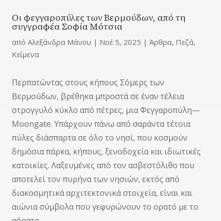
Οι φεγγαροπύλες των Βερμούδων, από τη
συγγραφέα Σοφία Μότσια
από
Αλεξάνδρα Μάνου
|
Νοέ 5, 2025
|
Άρθρα
,
Πεζά
,
Κείμενα
Περπατώντας στους κήπους Σόμερς των
Βερμούδων, βρέθηκα μπροστά σε έναν τέλεια
στρογγυλό κύκλο από πέτρες, μια Φεγγαροπύλη—
Moongate. Υπάρχουν πάνω από σαράντα τέτοια
πύλες διάσπαρτα σε όλο το νησί, που κοσμούν
δημόσια πάρκα, κήπους, ξενοδοχεία και ιδιωτικές
κατοικίες. Λαξευμένες από τον ασβεστόλιθο που
αποτελεί τον πυρήνα των νησιών, εκτός από
διακοσμητικά αρχιτεκτονικά στοιχεία, είναι και
αιώνια σύμβολα που γεφυρώνουν το ορατό με το
αόρατο.