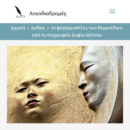
Αρχική
Άρθρα
Οι φεγγαροπύλες των Βερμούδων,
9
9
από τη συγγραφέα Σοφία Μότσια