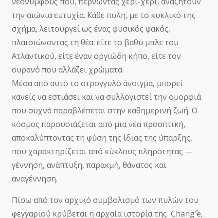
νεόνυμφους που, περνώντας χέρι-χέρι, αναζητούν
την αιώνια ευτυχία. Κάθε πύλη, με το κυκλικό της
σχήμα, λειτουργεί ως ένας φυσικός φακός,
πλαισιώνοντας τη θέα: είτε το βαθύ μπλε του
Ατλαντικού, είτε έναν οργιώδη κήπο, είτε τον
ουρανό που αλλάζει χρώματα.
Μέσα από αυτό το στρογγυλό άνοιγμα, μπορεί
κανείς να εστιάσει και να συλλογιστεί την ομορφιά
που συχνά παραβλέπεται στην καθημερινή ζωή. Ο
κόσμος παρουσιάζεται από μια νέα προοπτική,
αποκαλύπτοντας τη φύση της ίδιας της ύπαρξης,
που χαρακτηρίζεται από κύκλους πληρότητας —
γέννηση, ανάπτυξη, παρακμή, θάνατος και
αναγέννηση.
Πίσω από τον αρχικό συμβολισμό των πυλών του
φεγγαριού κρύβεται η αρχαία ιστορία της Chang΄´e,