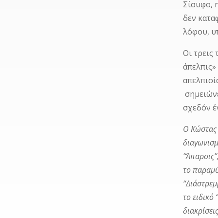
Σίσυφο, 
δεν κατα
λόφου, υ
Οι τρεις
άπελπις»
απελπισί
σημειώνε
σχεδόν έ
Ο Κώστας 
διαγωνισμ
“Άπαρσις”
το παραμύ
“Διάστρεμ
το ειδικό
διακρίσει