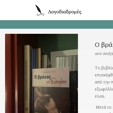
Ο βρά
από
Αλεξ
Το βιβλί
επισκέφθ
από την 
εξωφύλλο
είναι.
Μετά το 