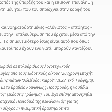
σκοπός της ύπαρξής του και η επίπονη επανάληψη
 «τη μάνητα» που τον σπρώχνει στην κορφή του
ς και νοηματοδοτημένες «αλύγιστος – απτόητος –
ει στην απελευθέρωση που έρχεται μέσα από την
ν. Το σημαντικότερο ίσως είναι αυτό που όπως
«αυτοί που έχουν ένα γιατί, μπορούν ν’αντέξουν
ιακριθεί σε πολυάριθμους λογοτεχνικούς
ογίες από τους εκδοτικούς οίκους “Σύγχρονη Εποχή”,
 διηγημάτων “Αδιέξοδοι καιροί” (2022, εκδ. Γράφημα),
με το βραβείο Κοινωνικής Προσφοράς, η νουβέλα
ός” (εκδόσεις Γράφημα). Του έχει επίσης απονεμηθεί
τεχνικό Περιοδικό της Κεφαλοννιάς” για τις
 τη σύγχρονη πνευματική δραστηριότητα.