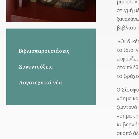
μια απολ
στιγμή μέ
ξανακάνω
βιβλίου 
«Οι δικέ
το ίδιο, 
Βιβλιοπαρουσιάσεις
εκφράζει
Συνεντεύξεις
στο πλήθ
το βράχο
Λογοτεχνικά νέα
Ο Σίσυφο
νόημα κα
ζωντανό 
νόημα τη
κυβερνήσε
σκοπό άλλ