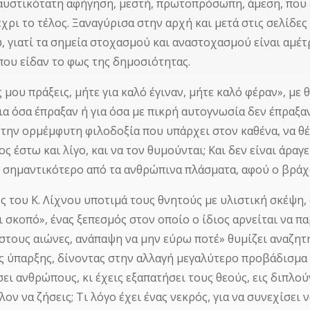
αυστικότατη αφήγηση, μεστή, πρωτοπρόσωπη, άμεση, που
χρι το τέλος. Ξαναγύρισα στην αρχή και μετά στις σελίδες
, γιατί τα σημεία στοχασμού και αναστοχασμού είναι αμέτ
που είδαν το φως της δημοσιότητας.
ς μου πράξεις, μήτε για καλό έγιναν, μήτε καλό φέραν», με
για όσα έπραξαν ή για όσα με πικρή αυτογνωσία δεν έπραξα
 την ορμέμφυτη φιλοδοξία που υπάρχει στον καθένα, να θέ
ος έστω και λίγο, και να τον θυμούνται; Και δεν είναι άρα
 σημαντικότερο από τα ανθρώπινα πλάσματα, αφού ο βράχο
ς του Κ. Λίχνου υποτιμά τους θνητούς με υλιστική σκέψη,
ι σκοπό», ένας ξεπεσμός στον οποίο ο ίδιος αρνείται να π
στους αιώνες, ανάπαψη να μην εύρω ποτέ» θυμίζει αναζητήσ
ς ύπαρξης, δίνοντας στην αλλαγή μεγαλύτερο προβάδισμα α
ι ανθρώπους, κι έχεις εξαπατήσει τους θεούς, εις διπλούν
ον να ζήσεις; Τι λόγο έχει ένας νεκρός, για να συνεχίσει ν