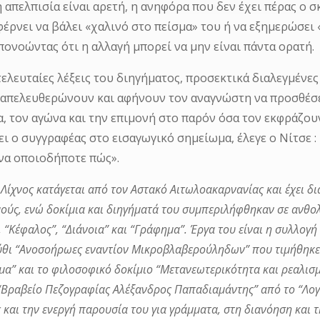
η απελπισία είναι αρετή, η ανηφόρα που δεν έχει πέρας ο 
φέρνει να βάλει «χαλινό στο πείσμα» του ή να εξημερώσει
πονοώντας ότι η αλλαγή μπορεί να μην είναι πάντα ορατή.
 τελευταίες λέξεις του διηγήματος, προσεκτικά διαλεγμένε
 απελευθερώνουν και αφήνουν τον αναγνώστη να προσθέσ
α, τον αγώνα και την επιμονή στο παρόν όσα τον εκφράζου
ι ο συγγραφέας στο εισαγωγικό σημείωμα, έλεγε ο Νίτσε : 
να οποιοδήποτε πώς».
Λίχνος κατάγεται από τον Αστακό Αιτωλοακαρνανίας και έχει δ
ούς, ενώ δοκίμια και διηγήματά του συμπεριλήφθηκαν σε ανθολ
, “Κέφαλος”, “Διάνοια” και “Γράφημα”. Έργα του είναι η συλλογή
θι “Ανοσοήρωες εναντίον Μικροβλαβερούληδων” που τιμήθηκε 
μα” και το φιλοσοφικό δοκίμιο “Μετανεωτερικότητα και ρεαλισμ
 “Βραβείο Πεζογραφίας Αλέξανδρος Παπαδιαμάντης” από το “Λογο
ς και την ενεργή παρουσία του για γράμματα, στη διανόηση και