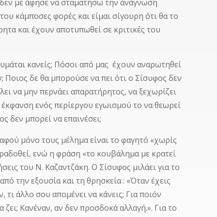
 δεν με άφησε να σταματήσω την ανάγνωση
 του κάμποσες φορές και είμαι σίγουρη ότι θα το
ρητα και έχουν αποτυπωθεί σε κριτικές του
 θυμάται κανείς; Πόσοι από μας έχουν αναρωτηθεί
ν; Ποιος δε θα μπορούσε να πει ότι ο Σίσυφος δεν
λει να μην περνάει απαρατήρητος, να ξεχωρίζει
γε έκφανση ενός περίεργου εγωισμού το να θεωρεί
ς δεν μπορεί να επαινέσει;
 αφού μόνο τους μέλημα είναι το φαγητό «χωρίς
αραδοθεί, ενώ η φράση «το κουβάλημα με κρατεί
εις του Ν. Καζαντζάκη. Ο Σίσυφος μιλάει για το
πό την εξουσία και τη θρησκεία : «Όταν έχεις
, τι άλλο σου απομένει να κάνεις; Για ποιόν
α ζει; Κανέναν, αν δεν προσδοκά αλλαγή.». Για το