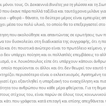
αι μόνοι τους. Οι Δεκαεννιά
Βινιέτες για τη γλώσσα και τη Σιω
0 που έκανε πάρα πολλά ταξίδια και ταυτόχρονα μιλάνε γι
ια – φθορά – θάνατο, το δεύτερο μέρος είναι εμπειρίες απ
έχει μέσα του πολύ υλικό, το οποίο θα το επεξεργαστεί στ
τηση που ακολούθησε και απαντώντας σε ερωτήσεις των πα
 να τον δυσκολεύει στη διαδικασία της συγγραφής, ότι η 
α και ότι ποιοτικά ανώτερο είναι το πρωτόλειο κείμενο, γ
ο δεν υπάρχει ποίηση και οι πολλαπλές επεμβάσεις το αλλ
ισμό, ο κ. Λουκόπουλος είπε ότι υπάρχουν κάποιοι άνθρ
 οποίο πορεύονται οι άλλοι και ότι δεν θεωρεί τον εαυτ
κτηρίζει περισσότερο είναι ο εκλεκτικισμός. Αγαπημένη το
γιατί έχει εξαντληθεί η υπαρξιακή του ενασχόληση και πιστ
ότητα του ανθρώπου που κάθε μέρα φθείρεται. Για τη θεματ
στους στίχους του, είναι παρών σε όλους τους κοινωνικού
αι κάτι που γράφεται κατά επιταγή και επίσης απεχθάνεται