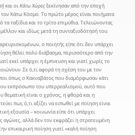
πή
και οι
Κάτω Χώρες
ξεκίνησαν από την εποχή
α τον Κάτω Κόσμο. Το πρώτο μέρος είναι ποιήματα
ό τα ταξίδια και το τρίτο επιμύθια. Τελειώνοντας
ο μέλλον και ιδίως μετά τη συνταξιοδότησή του.
ρευρισκομένων, ο ποιητής είπε ότι δεν υπάρχει
ποίηση θέλει πολύ διάβασμα, περισσότερο από την
ιατί εκεί υπάρχει η έμπνευση και γιατί χωρίς το
οιώνουν. Σε ό,τι αφορά τη σχέση του με τον
ωποι όπως ο Κακναβάτος που διαμόρφωσαν κάτι
ό του εκπρόσωπο του υπερρεαλισμού, αυτό που
υ θεματική είναι ο χρόνος, η φθορά και η
εύει πως ό,τι αξίζει να ειπωθεί με ποίηση είναι
ική εξουσία – κοινωνία είπε ότι υπάρχει
ς αγώνες, αλλά δεν τον εκφράζει η στρατευμένη
 την επικαιρική ποίηση γιατί «καλή ποίηση