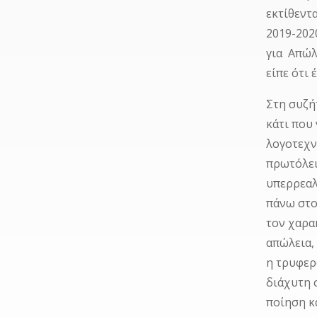
εκτίθεντ
2019-202
για Απώλε
είπε ότι 
Στη συζή
κάτι που
λογοτεχνί
πρωτόλει
υπερρεαλ
πάνω στο
τον χαρα
απώλεια, 
η τρυφερ
διάχυτη 
ποίηση κ