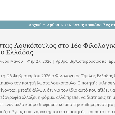
Αρχική
Άρθρα
Ο Κώστας Λουκόπουλος στο
9
9
τας Λουκόπουλος στο 16ο Φιλολογικ
ου Ελλάδας
άνδρα Μάνου
|
Φεβ 27, 2026
|
Άρθρα
,
Βιβλιοπαρουσιάσεις
,
Δρ
τη 26 Φεβρουαρίου 2026 ο Φιλολογικός Όμιλος Ελλάδας 
ημένο τον ποιητή Κώστα Λουκόπουλο. Ο ποιητής μίλησε για
έγοντας, μεταξύ άλλων, ότι για τον ίδιο αυτό που αξίζει να
εζογραφία αλλάζει η φόρμα, αλλά πρέπει να διατηρείς τη μ
σε έναν άλλο κόσμο διαφορετικό από την καθημερινότητά μα
ι ό,τι βγει», είπε χαρακτηριστικά ο ποιητής, και αυτό που 