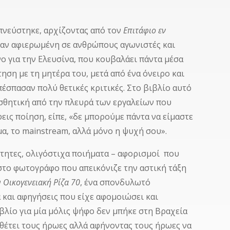
μπνεύστηκε, αρχίζοντας από τον
Επιτάφιο εν
ήταν αφιερωμένη σε ανθρώπους αγωνιστές και
νο για την Ελευσίνα, που κουβαλάει πάντα μέσα
ση με τη μητέρα του, μετά από ένα όνειρο και
πέσπασαν πολύ θετικές κριτικές. Στο βιβλίο αυτό
σθητική από την πλευρά των εργαλείων που
εις ποίηση, είπε, «δε μπορούμε πάντα να είμαστε
μα, το mainstream, αλλά μόνο η ψυχή σου».
λότητες, ολιγόστιχα ποιήματα – αφορισμοί που
 στο φωτογράφο που απεικόνιζε την αστική τάξη
ν
Οικογενειακή Ρίζα 70
, ένα σπονδυλωτό
 και αφηγήσεις που είχε αφομοιώσει και
βλίο για μία μόλις ψήφο δεν μπήκε στη Βραχεία
κθέτει τους ήρωες αλλά αφήνοντας τους ήρωες να