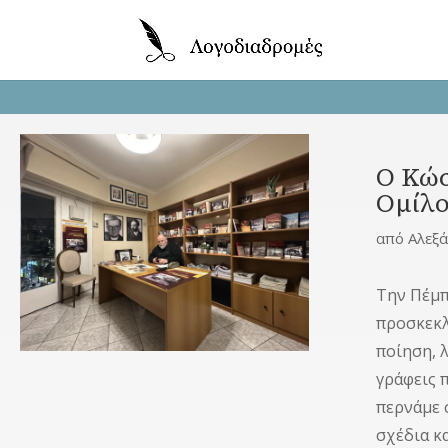
Ο Κώσ
Ομίλ
από
Αλεξ
Την Πέμπ
προσκεκλ
ποίηση, λ
γράφεις π
περνάμε 
σχέδια κα