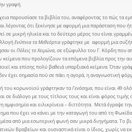
την γραφή.
χεια παρουσίασε τα βιβλία του, αναφέροντας το πώς τα ε
αι λέγοντας ότι ξεκίνησε με αφορμή μια παράσταση που 
θεί σε μικρή ηλικία και το δεύτερο μέρος του είναι γραμμέ
υλλογή
Ενύπνια τα Μεθεόρτια
γράφτηκε με αφορμή μια συζήτη
ησαν οι
Πόλεις το Χειμώνα
, σε εξώφυλλο του Γ. Κόρδη που α
 κείμενα που προλογίζουν τα επόμενα βιβλία προς την αι
οιεί και επίσης πολύ βαθειά υπαρξιακά κείμενα. Όταν γράφ
 δεν έχει σημασία πού σε πάει η αγορά, η αναγνωστική φόρ
ή του κορωνοϊού γράφτηκαν τα
Γενόσημα
, που είναι 49 ο
αι σε διάλογο με τους τίτλους τους και είναι φόρος τιμής
νη αμφισημία και ειλικρίνεια – διττότητα. Μετά έγραψε τη
ημα που έχει να κάνει με την καταγωγή του από τη Φωκίδα
 μέσα από μια εσωτερική φωνή σαν μικρά διηγήματα. Το βι
ατικών Βραβείων και ουσιαστικά είναι ο ίδιος, χωρίς να ε