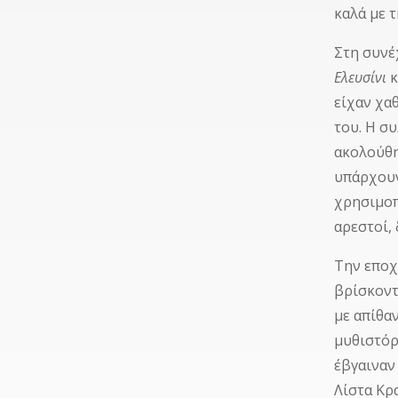
καλά με 
Στη συνέ
Ελευσίνι
κ
είχαν χα
του. Η σ
ακολούθ
υπάρχουν
χρησιμοπ
αρεστοί,
Την εποχ
βρίσκοντ
με απίθα
μυθιστόρ
έβγαιναν
Λίστα Κρ