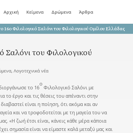
Αρχική
Κείμενα
Δρώμενα
Άρθρα
 16ο Φιλολογικό Σαλόνι του Φιλολογικού Ομίλου Ελλάδας
ό Σαλόνι του Φιλολογικού
ώμενα
,
Λογοτεχνικά νέα
ο
διοργάνωσε το 16
Φιλολογικό Σαλόνι με
 το έργο και τις θέσεις του απέναντι στην
 διαβαστεί είναι η ποίηση, ότι ακόμα και αν
αγεία και να τροφοδοτείται με τη μαγεία του να
ς. «Η ζωή έτσι είναι, κάνεις κάθε μέρα κάποια
έχει σημασία είναι να είμαστε καλά μεταξύ μας και