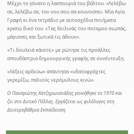
Μέχρι το γόνατο η λασπουριά του βάλτου. «Λελέβω
σε, λελέβω σε, τον νου σου σα κουνούπε». Μία Αγία
Γραφή κι ένα τετράδιο με αυτοσχέδια ποιήματα
κρατώ δικό του. «Τας δειλινάς του ποταμού σιωπάς,
μάγισσες και ξωτικά τις άδουν».
«Τι δουλειά κάνετε;» με ρώτησε τις προάλλες
σπουδάστρια δημιουργικής γραφής σε συνέντευξη.
«Λέξεις αρδεύω» απάντησα «υδατοφράχτες
γκρεμίζω, παλιούς νερόμυλους κινώ».
Ο Παναγιώτης Χατζημωυσιάδης γεννήθηκε το 1970 και
ζει στο Δυτικό Πέλλας. Εργάζεται ως φιλόλογος στη
Δευτεροβάθμια Εκπαίδευση.