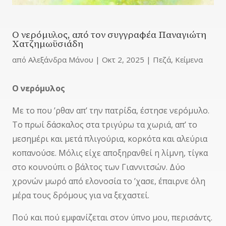
Ο νερόμυλος, από τον συγγραφέα Παναγιώτη
Χατζημωϋσιάδη
από
Αλεξάνδρα Μάνου
|
Οκτ 2, 2025
|
Πεζά
,
Κείμενα
Ο νερόμυλος
Με το που ’ρθαν απ’ την πατρίδα, έστησε νερόμυλο.
Το πρωί δάσκαλος στα τριγύρω τα χωριά, απ’ το
μεσημέρι και μετά πλιγούρια, κορκότα και αλεύρια
κοπανούσε. Μόλις είχε αποξηρανθεί η λίμνη, τίγκα
στο κουνούπι ο βάλτος των Γιαννιτσών. Δύο
χρονών μωρό από ελονοσία το ’χασε, έπαιρνε όλη
μέρα τους δρόμους για να ξεχαστεί.
Πού και πού εμφανίζεται στον ύπνο μου, περισάντς.