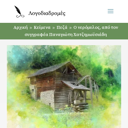
Αρχική
Κείμενα
Πεζά
Ο νερόμυλος, από τον
9
9
9
συγγραφέα Παναγιώτη Χατζημωϋσιάδη