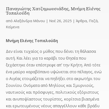
Παναγιώτης Χατζημωυσιάδης, Μνήμη Ελένης
Τοπαλούδη
από
Αλεξάνδρα Μάνου
|
Νοέ 26, 2025
|
Άρθρα
,
Πεζά
,
Κείμενα
Μνήμη Ελένης Τοπαλούδη
Δεν είναι τυχαίος ο μύθος που δένει τη θάλασσα
αυτή. Και λέει για το καράβι του Θησέα που
ξεχάστηκε όταν επέστρεφε απ’ την Κρήτη. Από τότε
ένα μαύρο καραβόπανο υψώνεται στο πέλαγος, ενώ
ο Αιγέας ετοιμάζεται να πηδήξει στο ακρωτήρι του
Σουνίου. Ονόματα από Μηλίους και Σμυρνιούς,
ναυτικούς και πρόσφυγες, πολιτικούς εξόριστους
και ανυποψίαστους τουρίστες, κορίτσια βιασμένα
και ερωτευμένους νέους απαγγέλλουν κάθε βράδυ