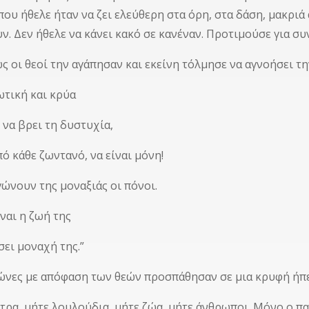
που ήθελε ήταν να ζει ελεύθερη στα όρη, στα δάση, μακρι
ν. Δεν ήθελε να κάνει κακό σε κανέναν. Προτιμούσε για συν
ς οι θεοί την αγάπησαν και εκείνη τόλμησε να αγνοήσει τη
ωτική και κρύα
ι να βρει τη δυστυχία,
ό κάθε ζωντανό, να είναι μόνη!
γώνουν της μοναξιάς οι πόνοι.
‘ναι η ζωή της
σει μοναχή της.”
νες με απόφαση των θεών προσπάθησαν σε μια κρυφή ήπ
τρα, μήτε λουλούδια, μήτε ζώα, μήτε άνθρωποι. Μόνο ο π