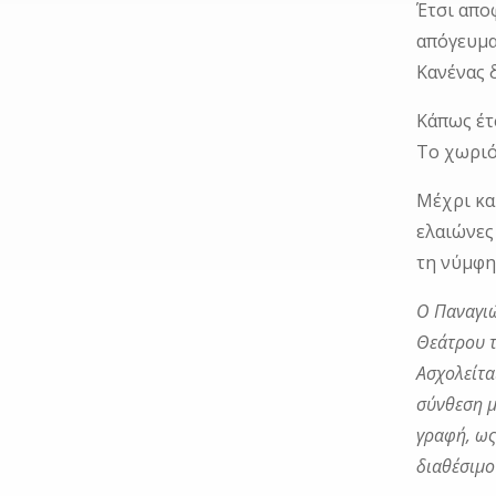
Έτσι απο
απόγευμα
Κανένας δ
Κάπως έτ
Το χωριό
Μέχρι κα
ελαιώνες
τη νύμφη
Ο Παναγιώ
Θεάτρου τ
Ασχολείτα
σύνθεση μ
γραφή, ως
διαθέσιμο