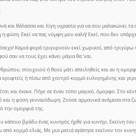
:
υνά και θάλασσα και λίγη υγρασία για να σου μαλακώνει τα
 η φύση. Εκεί να πας νύμφη μου καλή! Εκεί, που δεν υπάρ
σεχε! Καμιά φορά τριγυρνούν εκεί χωρικοί, από τριγύρω τό
ού σαν να τους έχει κάνει μάγια θα ‘ναι.
νθρώπου, στοιχειού ή θεού μάτι απειληθείς και αν η ομορ
α κρυφτείς ή πίσω από χοντρό κορμό ευλογημένης και γερα
έτσι και έκανε. Πήγε σε έναν τόπο μαγικό, όμορφο. Στο κέ
ό και η φύση γενναιόδωρη. Ζούσε αρμονικά ανάμεσα στα ζώ
πό την ομορφιά της.
υ κάποιο βράδυ ένας κυνηγός ήρθε για κυνήγι. Εκείνη τον 
ω από κορμό ελιάς. Με μια ματιά αγάπησε εκείνον τον κυν