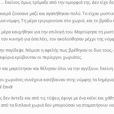
 … Εκείνος όμως τρόμαξε από την ομορφιά της. Δεν είχε δε
 καιρό ζούσανε μαζί και αγαπήθηκαν πολύ. Το είχαν μυστικ
μια νύμφη. Τη μέρα τριγυρνούσε στο χωριό, και το βράδυ 
 μέρα καυχήθηκε για την επιλογή του. Μαρτύρησε τη μυστι
 τον κυνηγό για όσα λέει, τον ακολούθησαν μέχρι της νύμφ
την παγίδεψε. Νόμισε η αφελής πως βρέθηκαν οι δυο τους,
γεφύρια κρύβονταν οι περίεργοι χωριάτες.
 και μαγεύτηκαν και θέλησαν όλοι να την αγγίξουν. Εκείνη 
 οι χωριάτες συνέχεια κατέβαιναν στης νύμφης τα λημέρια
έ ξανά!
 δεν άντεξε και από τις τύψεις έφυγε με ένα καΐκι και χάθ
 από τα διπλανά χωριά δεν μπορούσαν να σταματήσουν να