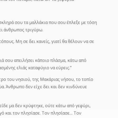
 σκληρά σου τα μαλλάκια που σου έπλεξε με τόση
χει άνθρωπος τριγύρω.
πους. Μη σε δει κανείς, γιατί θα θέλουν να σε
φιά σου απειλήσει κάποιο πλάσμα, κάτω από
σμένης ελιάς καταφύγιο να εύρεις.”
ντρο του νησιού, της Μακάριας νήσου, το τοπίο
α. Άνθρωπο δεν είχε δει και δεν κινδύνευε
είδε μα δεν κρύφτηκε, ούτε κάτω από γεφύρι,
ηγό και τον πλησίασε. Τον πλησίασε… Τον