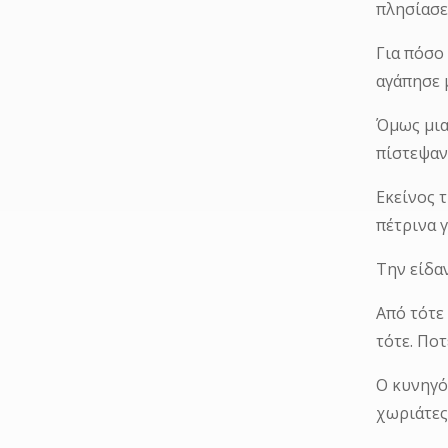
πλησίασε
Για πόσο
αγάπησε 
Όμως μια
πίστεψαν
Εκείνος 
πέτρινα 
Την είδαν
Από τότε
τότε. Ποτ
Ο κυνηγός
χωριάτες