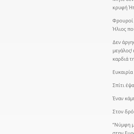
κρυφή Ήπ
Φρουροί 
Ήλιος πο
Δεν άργη
μεγάλος!
καρδιά τ
Ευκαιρία
Σπίτι έψ
Έναν κάμ
Στον δρό
“Νύμφη μ
στην Ευρα