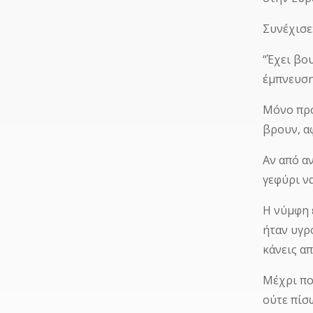
Συνέχισε
“Έχει βο
έμπνευση
Μόνο πρό
βρουν, αφ
Αν από α
γεφύρι ν
Η νύμφη 
ήταν υγρ
κάνεις α
Μέχρι πο
ούτε πίσ