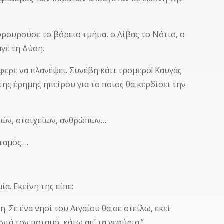
ρουρούσε το βόρειο τμήμα, ο Λίβας το Νότιο, ο
γε τη Δύση.
φερε να πλανέψει. Συνέβη κάτι τρομερό! Καυγάς
ης έρημης ηπείρου για το ποιος θα κερδίσει την
Θεών, στοιχείων, ανθρώπων…
οταμός….
α. Εκείνη της είπε:
 Σε ένα νησί του Αιγαίου θα σε στείλω, εκεί
κνιά τον ποταμό, κάτω απ’ τα γεφύρια.”