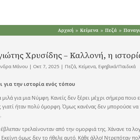
Αρχική
Κείμενα
Πεζά
Παναγι
9
9
9
ιώτης Χρυσίδης – Καλλονή, η ιστορ
άνδρα Μάνου
|
Οκτ 7, 2025
|
Πεζά
,
Κείμενα
,
Εφηβικά/Παιδικά
 για την ιστορία ενός τόπου
 μιλά για μια Νύμφη. Κανείς δεν ξέρει μέχρι σήμερα ποιο 
ς γιατί ήταν πολύ όμορφη. Όμως κανένας δεν μπορούσε να τ
.
 έβλεπαν τρελαίνονταν από την ομορφιά της. Χάνανε τα λογ
. Εκείνη όμως δεν το ήθελε αυτό. Κάθε άλλο! Ντρεπόταν πο