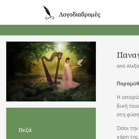
Παναγ
από
Αλεξ
Παραμύθι
Η ιστορία
δική του
στη φύση
Όσοι την
Πεζά
χάρη της