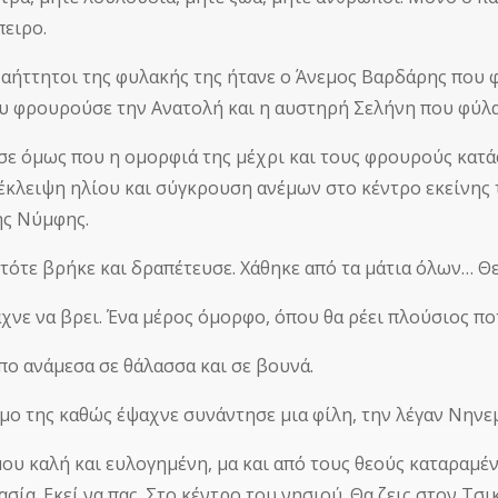
ειρο.
αήττητοι της φυλακής της ήτανε ο Άνεμος Βαρδάρης που φ
υ φρουρούσε την Ανατολή και η αυστηρή Σελήνη που φύλα
σε όμως που η ομορφιά της μέχρι και τους φρουρούς κατά
 έκλειψη ηλίου και σύγκρουση ανέμων στο κέντρο εκείνης τ
ης Νύμφης.
 τότε βρήκε και δραπέτευσε. Χάθηκε από τα μάτια όλων… 
αχνε να βρει. Ένα μέρος όμορφο, όπου θα ρέει πλούσιος π
πο ανάμεσα σε θάλασσα και σε βουνά.
μο της καθώς έψαχνε συνάντησε μια φίλη, την λέγαν Νηνεμί
ου καλή και ευλογημένη, μα και από τους θεούς καταραμένη.
σία. Εκεί να πας. Στο κέντρο του νησιού. Θα ζεις στον Τσι