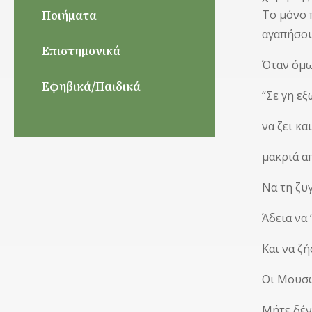
Ποιήματα
Το μόνο 
αγαπήσου
Επιστημονικά
Όταν όμω
Εφηβικά/Παιδικά
“Σε γη εξ
να ζει κα
μακριά απ
Να τη ζυ
Άδεια να 
Και να ζή
Οι Μουσώ
Μήτε δέν