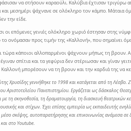
φάσισαν να στήσουν καραούλι. Καλύβια έχτισαν τριγύρω απ
 και μεσημέρι ψάχνανε σε ολόκληρο τον κάμπο. Μάταια όμ
εν την είδε.
σι οι επόμενες γενιές ολόκληρο χωριό έστησαν στης νύμφ
 το ονόμασαν προς τιμήν της «Καλλονή», που σημαίνει όμ
ι τώρα κάποιοι αλλοπαρμένοι ψάχνουν μήπως τη βρουν. Ακ
 έγιναν σπίτια και τα γεφύρια δεν στέριωσαν και γίναν γε
 Καλλονή μπορέσουν να τη βρουν και την καρδιά της να κ
της Χρυσίδης γεννήθηκε το 1998 και κατάγεται από τη Λέσβο. 
ου Αριστοτελείου Πανεπιστημίου. Εργάζεται ως δάσκαλος Θεατ
ι με τη σκηνοθεσία, τη δραματουργία, τη διασκευή θεατρικών κ
ουσικής και στίχων. Έχει επίσης εμπειρία ως εκπαιδευτής ενηλί
 μέσο σκέψης, αυτοπαρατήρησης και επικοινωνίας ανάμεσα σε δ
 και στο Youtube.