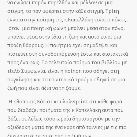
να ενώσει παρόν παρελθόν και μέλλον σε μια
στιγμή, το παν υφέρπει στην κάθε στιγμή. Τρίτη
έννοια στην ποίηση της κ.Καπελλάκη είναι ο πόνος :
όταν μια ποιητική φωνή μπαίνει μέσα στον πόνο,
μπαίνει μέσα στην ίδια τη ζωή και αυτό είναι μια
πράξη θάρρους. Η ποιήτρια έχει σημαδέψει και
πιστεύει στη συνοδοιπόρευση έστω και διστακτικά
προς ένα φως. Το τελευταίο ποίημα του βιβλίου με
τίτλο Συμφωνία, είναι η ποίηση που οδηγεί στη
συγκίνηση και το εσωτερικό τραύμα οδηγεί σε μια
ζωή που είναι άξια να τη ζούμε.
Η ηθοποιός Κάτια Γκουλιώνη είπε ότι κάθε φορά
που διαβάζει ποιήματα της κ.Καπελλάκη αυτά που
βάζει σε λέξεις τόσο ωραία δημιουργούν με την
οξυδερκή ματιά της ένα καρέ από ταινίες με τις πιο
ξεχωριστές στιγμές από τη ζωή των