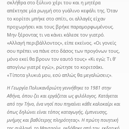
σκλήθρα στο ξύλινο χέρι του και η μητέρα
απέκτησε μία ρωγμή στο γυάλινο κεφάλι της. Όταν
το κορίτσι μπήκε στο σπίτι, οι αλλαγές είχαν
προχωρήσει και τους βρήκε παραμορφωμένους.
Μην ξέροντας τι να κάνει κάλεσε τον γιατρό.
«Αλλαγή περιβάλλοντος», είπε εκείνος. «Οι γονείς
σου πρέπει να πάνε στο δάσος των προγόνων τους,
μόνο εκεί θα βρουν τον εαυτό τους» «Κι εγώ; Τι θ’
απογίνω γιατρέ εγώ;», ρώτησε το κοριτσάκι.
«Τίποτα γλυκιά μου, εσύ απλώς θα μεγαλώσεις».
Η Γεωργία Πολυκανδριώτη γεννήθηκε το 1981 στην
Αθήνα, όπου ζει και εργάζεται ως φιλόλογος. Κατάγεται
από την Τήνο, ένα νησί που πηγαίνει κάθε καλοκαίρι και
όπως δηλώνει είναι τόπος καταγωγής, έμπνευσης,
μνήμης και βαθύτερης πληρότητας». Η πρώτη ποιητική
της συλλογή, το Μανταρίνι, εκδόθηκε από τον εκδοτικό