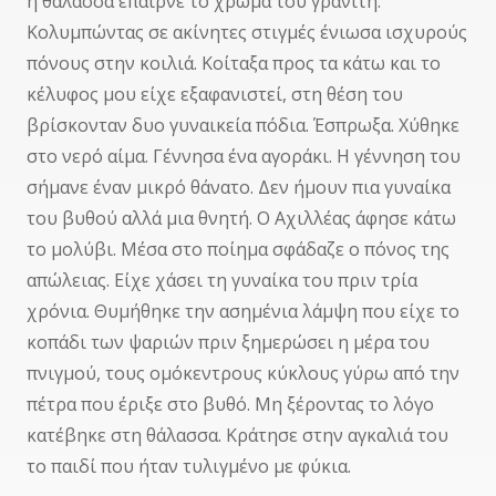
η θάλασσα έπαιρνε το χρώμα του γρανίτη.
Κολυμπώντας σε ακίνητες στιγμές ένιωσα ισχυρούς
πόνους στην κοιλιά. Κοίταξα προς τα κάτω και το
κέλυφος μου είχε εξαφανιστεί, στη θέση του
βρίσκονταν δυο γυναικεία πόδια. Έσπρωξα. Χύθηκε
στο νερό αίμα. Γέννησα ένα αγοράκι. Η γέννηση του
σήμανε έναν μικρό θάνατο. Δεν ήμουν πια γυναίκα
του βυθού αλλά μια θνητή. Ο Αχιλλέας άφησε κάτω
το μολύβι. Μέσα στο ποίημα σφάδαζε ο πόνος της
απώλειας. Είχε χάσει τη γυναίκα του πριν τρία
χρόνια. Θυμήθηκε την ασημένια λάμψη που είχε το
κοπάδι των ψαριών πριν ξημερώσει η μέρα του
πνιγμού, τους ομόκεντρους κύκλους γύρω από την
πέτρα που έριξε στο βυθό. Μη ξέροντας το λόγο
κατέβηκε στη θάλασσα. Κράτησε στην αγκαλιά του
το παιδί που ήταν τυλιγμένο με φύκια.