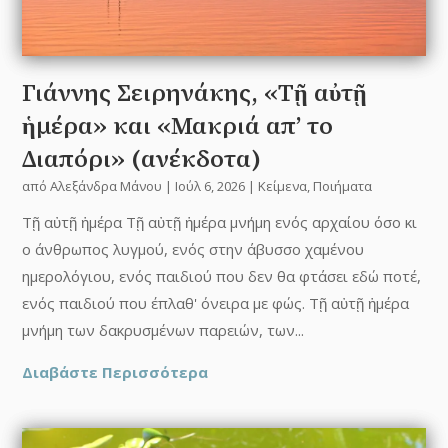
Γιάννης Σειρηνάκης, «Τῇ αὐτῇ
ἡμέρα» και «Μακριά απ’ το
Διαπόρι» (ανέκδοτα)
από
Αλεξάνδρα Μάνου
|
Ιούλ 6, 2026
|
Κείμενα
,
Ποιήματα
Τῇ αὐτῇ ἡμέρα Τῇ αὐτῇ ἡμέρα μνήμη ενός αρχαίου όσο κι
ο άνθρωπος λυγμού, ενός στην άβυσσο χαμένου
ημερολόγιου, ενός παιδιού που δεν θα φτάσει εδώ ποτέ,
ενός παιδιού που έπλαθ' όνειρα με φώς. Τῇ αὐτῇ ἡμέρα
μνήμη των δακρυσμένων παρειών, των...
Διαβάστε Περισσότερα