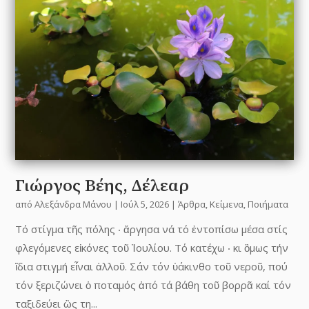
Γιώργος Βέης, Δέλεαρ
από
Αλεξάνδρα Μάνου
|
Ιούλ 5, 2026
|
Άρθρα
,
Κείμενα
,
Ποιήματα
Τό στίγμα τῆς πόλης ‧ ἄργησα νά τό ἐντοπίσω μέσα στίς
φλεγόμενες εἰκόνες τοῦ Ἰουλίου. Τό κατέχω ‧ κι ὂμως τήν
ἴδια στιγμή εἷναι ἀλλοῦ. Σάν τόν ὑάκινθο τοῦ νεροῦ, πού
τόν ξεριζώνει ὁ ποταμός ἀπό τά βάθη τοῦ βορρᾶ καί τόν
ταξιδεύει ὣς τη...