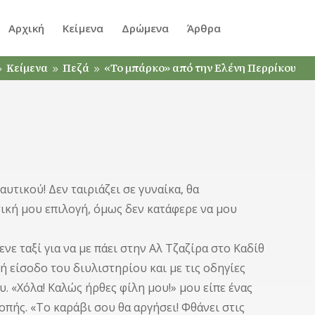
Αρχική
Κείμενα
Δρώμενα
Άρθρα
Κείμενα
Πεζά
«Το μπάρκο» από την Ελένη Περρίκου
9
9
9
υτικού! Δεν ταιριάζει σε γυναίκα, θα
τική μου επιλογή, όμως δεν κατάφερε να μου
νε ταξί για να με πάει στην Αλ Τζαζίρα στο Καδίθ
ή είσοδο του διυλιστηρίου και με τις οδηγίες
. «Χόλα! Καλώς ήρθες φίλη μου!» μου είπε ένας
πής. «Το καράβι σου θα αργήσει! Φθάνει στις