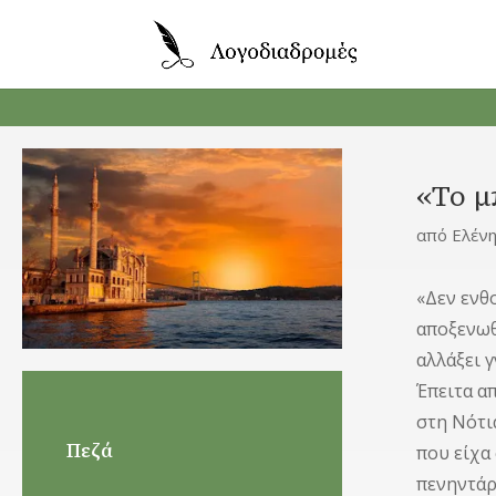
«Το μ
από
Ελέν
«Δεν ενθο
αποξενωθ
αλλάξει 
Έπειτα απ
στη Νότι
Πεζά
που είχα
πενηντάρ