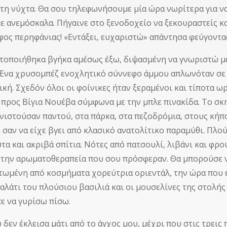
 τη νύχτα. Θα σου τηλεφωνήσουμε μία ώρα νωρίτερα για να 
με ανεμόσκαλα. Πήγαινε στο ξενοδοχείο να ξεκουραστείς και
ύφος περηφάνιας! «Εντάξει, ευχαριστώ» απάντησα φεύγοντα
τοποιήθηκα βγήκα αμέσως έξω, διψασμένη να γνωριστώ με
Ένα χρυσομπέζ ενοχλητικό σύννεφο άμμου απλωνόταν σε 
ική. Σχεδόν όλοι οι φοίνικες ήταν ξεραμένοι και τίποτα ω
 προς Βίγια Νουέβα σύμφωνα με την μπλε πινακίδα. Το σκη
ιστούσαν παντού, στα πάρκα, στα πεζοδρόμια, στους κήπ
 σαν να είχε βγει από κλασικό ανατολίτικο παραμύθι. Πλού
τα και ακριβά σπίτια. Νότες από πατσουλί, λιβάνι και φρο
στην αρωματοθεραπεία που σου πρόσφεραν. Θα μπορούσε 
ωμένη από κοσμήματα χορεύτρια οριεντάλ, την ώρα που έ
παλάτι του πλούσιου βασιλιά και οι μουσελίνες της στολ
πε να γυρίσω πίσω.
 δεν έκλεισα μάτι από το άγχος μου, μέχρι που στις τρεις