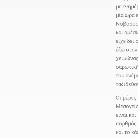
με ενημέ
μία ώρα 
Νοβοροσί
και αμέσ
είχε δει
έξω στην
χειμώνας
σαρωτική
του ανέμ
ταξιδεύο
Οι μέρες
Μεσογείο
είναι και
πορθμός 
και το κ