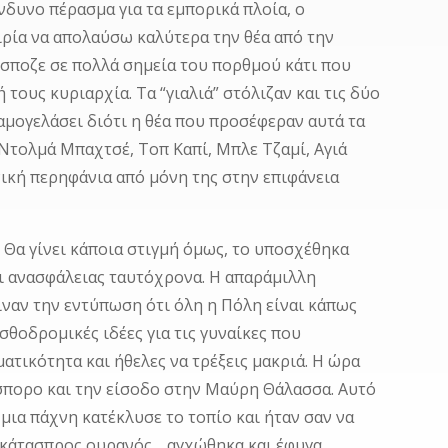
νδυνο πέρασμα για τα εμπορικά πλοία, ο
αιρία να απολαύσω καλύτερα την θέα από την
έσποζε σε πολλά σημεία του πορθμού κάτι που
ους κυριαρχία. Τα “γιαλιά” στόλιζαν και τις δύο
αμογελάσει διότι η θέα που προσέφεραν αυτά τα
 Ντολμά Μπαχτσέ, Τοπ Καπί, Μπλε Τζαμί, Αγιά
νική περηφάνια από μόνη της στην επιφάνεια
! Θα γίνει κάποια στιγμή όμως, το υποσχέθηκα
αι ανασφάλειας ταυτόχρονα. Η απαράμιλλη
ναν την εντύπωση ότι όλη η Πόλη είναι κάπως
σθοδρομικές ιδέες για τις γυναίκες που
τικότητα και ήθελες να τρέξεις μακριά. Η ώρα
σπορο και την είσοδο στην Μαύρη Θάλασσα. Αυτό
 μια πάχνη κατέκλυσε το τοπίο και ήταν σαν να
ι κάτασπρος ουρανός… αγχώθηκα και έφυγα