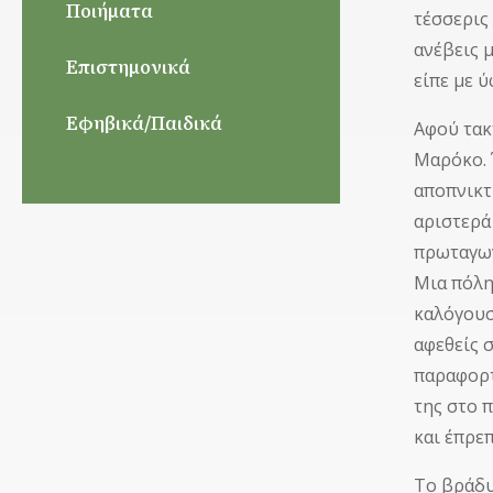
Ποιήματα
τέσσερις
ανέβεις 
Επιστημονικά
είπε με 
Εφηβικά/Παιδικά
Αφού τακ
Μαρόκο. 
αποπνικτ
αριστερά
πρωταγων
Μια πόλη
καλόγουσ
αφεθείς 
παραφορτ
της στο 
και έπρε
Το βράδυ