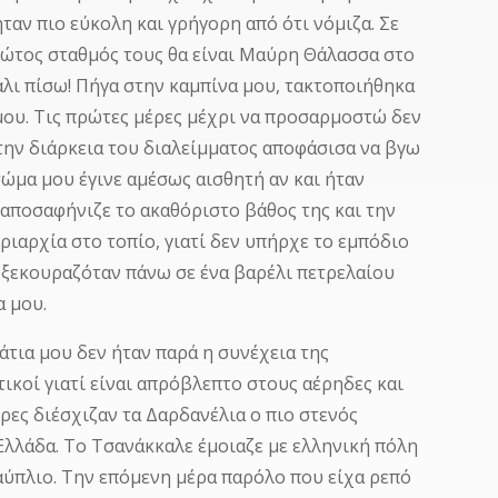
ταν πιο εύκολη και γρήγορη από ότι νόμιζα. Σε
πρώτος σταθμός τους θα είναι Μαύρη Θάλασσα στο
άλι πίσω! Πήγα στην καμπίνα μου, τακτοποιήθηκα
 μου. Τις πρώτες μέρες μέχρι να προσαρμοστώ δεν
 την διάρκεια του διαλείμματος αποφάσισα να βγω
ώμα μου έγινε αμέσως αισθητή αν και ήταν
αποσαφήνιζε το ακαθόριστο βάθος της και την
ριαρχία στο τοπίο, γιατί δεν υπήρχε το εμπόδιο
 ξεκουραζόταν πάνω σε ένα βαρέλι πετρελαίου
α μου.
άτια μου δεν ήταν παρά η συνέχεια της
τικοί γιατί είναι απρόβλεπτο στους αέρηδες και
ώρες διέσχιζαν τα Δαρδανέλια ο πιο στενός
Ελλάδα. Το Τσανάκκαλε έμοιαζε με ελληνική πόλη
αύπλιο. Την επόμενη μέρα παρόλο που είχα ρεπό