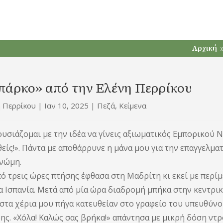
Αρχική
πάρκο» από την Ελένη Περρίκου
η Περρίκου
|
Ιαν 10, 2025
|
Πεζά
,
Κείμενα
υσιάζομαι με την ιδέα να γίνεις αξιωματικός Εμπορικού Να
είς!». Πάντα με αποθάρρυνε η μάνα μου για την επαγγελμα
γνώμη.
ό τρεις ώρες πτήσης έφθασα στη Μαδρίτη κι εκεί με περίμε
α Ισπανία. Μετά από μία ώρα διαδρομή μπήκα στην κεντρικ
 στα χέρια μου πήγα κατευθείαν στο γραφείο του υπευθύνου
ης. «Χόλα! Καλώς σας βρήκα!» απάντησα με μικρή δόση ντρο