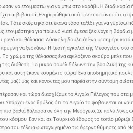
ρωσαν να ετοιμαστώ για να μπω στο καράβι. Η διαδικασία ή
είχα επιβιβαστεί. Ενημερώθηκα από τον καπετάνιο ότι ο 
σκ. Τότε σκέφτηκα ότι έκανα τόσο ταξίδι για να γυρίσω π
ως ετοιμάστηκα για πρωινό γιατί άμεσα ξεκίναγε η βάρδια
 ουρανό και θάλασσα. Δύσκολη δουλειά! Ένα μεσημέρι κατά
 πρύμνη να ξεσκάσω. Η ζεστή αγκαλιά της Μεσογείου στο σ
. Το χρώμα της θάλασσας ένα αφιλόξενο σκούρο μπλε που 
 της διάθεση. Το μικρό σουέλ δήλωνε την βασιλική της κυ
ου και αυτή έκανε κουμάντο τώρα! Ένα αποδημητικό πουλί
ντας μαζί μας και κάνοντας μου παρέα στην σύντομη σιέστ
 πέρασαν και τώρα διασχίζαμε το Αιγαίο Πέλαγος που στα μ
υ. Υπάρχει ένας θρύλος ότι το Αιγαίο το φοβούνται οι ναυ
 η πιο βαθιά θάλασσα σε όλη την Μεσόγειο. Σε πολύ λίγες 
του κόσμου. Εάν και σε Τουρκικό έδαφος το τοπίο μύριζε 
άστρο του τέλεια φωταγωγημένο τις έφερνε θύμησες από Ν