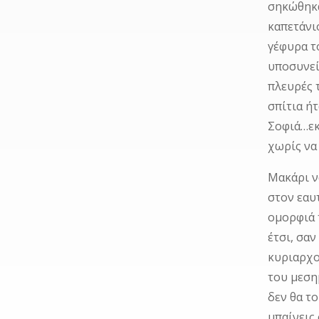
σηκώθηκα
καπετάνι
γέφυρα τ
υποσυνεί
πλευρές 
σπίτια ή
Σοφιά…εκ
χωρίς να 
Μακάρι ν
στον εαυ
ομορφιά 
έτσι, σα
κυριαρχο
του μεση
δεν θα τ
μπαίνεις