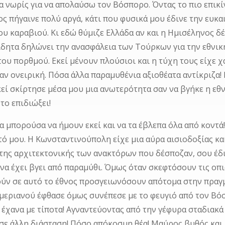
 νωρίς για να απολαύσω τον Βόσπορο. Όντας το πιο επικί
ος πήγαινε πολύ αργά, κάτι που φυσικά μου έδινε την ευκ
ου καραβιού. Κι εδώ θύμιζε Ελλάδα αν και η Ημισέληνος δ
δητα δηλώνει την ανασφάλεια των Τούρκων για την εθνική τ
του πορθμού. Εκεί μένουν πλούσιοι και η τύχη τους είχε χ
ταν ονειρική. Πόσα άλλα παραμυθένια αξιοθέατα αντίκριζα!
εί σκίρτησε μέσα μου μια ανωτερότητα σαν να βγήκε η εθ
το επιδιώξει!
α μπορούσα να ήμουν εκεί και να τα έβλεπα όλα από κοντά
τό μου. Η Κωνσταντινούπολη είχε μια αύρα αισιοδοξίας κ
της αρχιτεκτονικής των ανακτόρων που δέσποζαν, σου έδι
ν να έχει βγει από παραμύθι. Όμως όταν σκεφτόσουν τις οπι
ύν σε αυτό το έθνος προσγειωνόσουν απότομα στην πραγμα
μεριανού έφθασε όμως συνέπεσε με το φευγιό από τον Βό
ο έχανα με τίποτα! Αγναντεύοντας από την γέφυρα σταδιακά
 σε άλλη διάσταση! Πόσο απόκοσμη θέα! Μαύρος βυθός κα