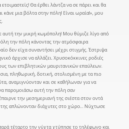
ετοιμαστείς! Θα έρθει λάντζα να σε πάρει και θα
 κάνε μια βόλτα στην πόλη! Είναι ωραία!», μου
ς.
 αυτή την μικρή κωμόπολη! Μου θύμιζε λίγο από
όλη την πόλη κάνοντας την ατμόσφαιρα
ραίο δεν είχα συναντήσει μέχρι στιγμής. Έστριψα
νικό άρχισε να αλλάζει. Χρυσοκόκκινες ροδιές
ους των επιβλητικών μαυριτανικών επαύλεων.
σια, πληθωρική, δοτική, στολισμένη με τα πιο
ύτα, αναμιγνύονταν και σε καθήλωναν για να
να παρομοιάσω αυτή την πόλη σαν
παιρνε την μεσημεριανή της σιέστα στον οντά
ής της απλώνονταν διάχυτες στο χώρο… Νύχτωσε
 παρά τέταρτο την νύχτα χτύπησε το τηλέφωνο και