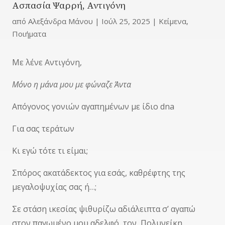
Ασπασία Ψαρρή, Αντιγόνη
από
Αλεξάνδρα Μάνου
|
Ιούλ 25, 2025
|
Κείμενα
,
Ποιήματα
Με λένε Αντιγόνη,
Μόνο η μάνα μου με φώναζε Άντα
Απόγονος γονιών αγαπημένων με ίδιο dna
Για σας τεράτων
Κι εγώ τότε τι είμαι;
Σπόρος ακατάδεκτος για εσάς, καθρέφτης της
μεγαλοψυχίας σας ή…;
Σε στάση ικεσίας ψιθυρίζω αδιάλειπτα σ’ αγαπώ
στον παγωμένο μου αδελφό, τον Πολυνείκη