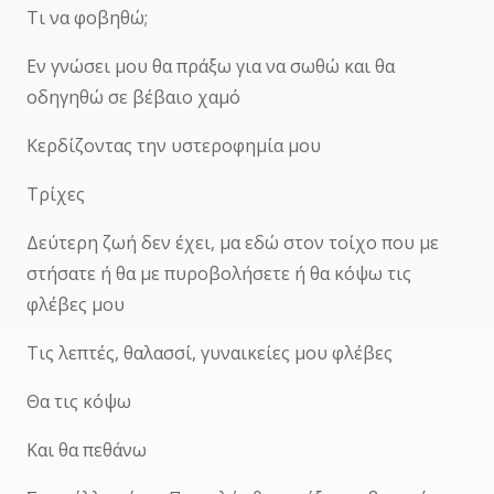
Τι να φοβηθώ;
Εν γνώσει μου θα πράξω για να σωθώ και θα
οδηγηθώ σε βέβαιο χαμό
Κερδίζοντας την υστεροφημία μου
Τρίχες
Δεύτερη ζωή δεν έχει, μα εδώ στον τοίχο που με
στήσατε ή θα με πυροβολήσετε ή θα κόψω τις
φλέβες μου
Τις λεπτές, θαλασσί, γυναικείες μου φλέβες
Θα τις κόψω
Και θα πεθάνω