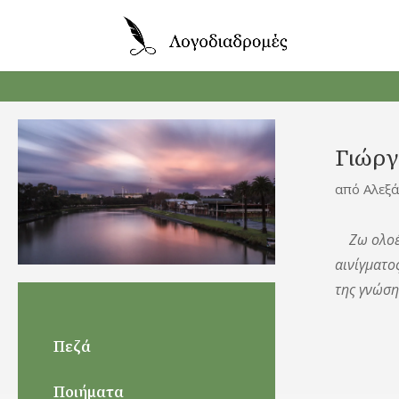
Γιώργ
από
Αλεξ
Ζω ολοέ
αινίγματο
της γνώση
Εντγ
Πεζά
ΜΕ Τ
Ποιήματα