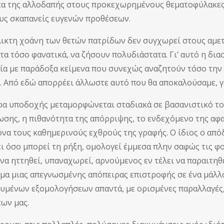
α της αλλοδαπής στους προκεχωρημένους θεματοφύλακες 
υς σκαπανείς ευγενών προθέσεων.
κτη χοάνη των θετών πατρίδων δεν συγχωρεί στους αμετα
στα τόσο φανατικά, να ζήσουν πολυδιάστατα. Γι’ αυτό η δι
ία με παράδοξα κείμενα που συνεχώς αναζητούν τόσο την 
. Από εδώ απορρέει άλλωστε αυτό που θα αποκαλούσαμε, γ
ποδοχής μεταμορφώνεται σταδιακά σε βασανιστικό τοπί
σης, η πιθανότητα της απόρριψης, το ενδεχόμενο της αφ
όνα τους καθημερινούς εχθρούς της γραφής. Ο ίδιος ο απ
ι όσο μπορεί τη ρήξη, ομολογεί έμμεσα πλην σαφώς τις φοβ
 να ηττηθεί, υπαναχωρεί, αρνούμενος εν τέλει να παραιτηθ
μα μιας απεγνωσμένης απόπειρας επιστροφής σε ένα μάλλ
υμένων εξομολογήσεων απαντά, με ορισμένες παραλλαγές
ων μας.