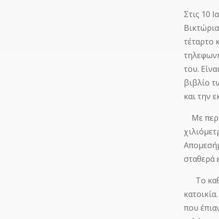
Στις 10 
Βικτώρια
τέταρτο 
τηλεφωνή
του. Είν
βιβλίο τ
και την εκ
Με περίμ
χιλιόμετ
Απομεσήμ
σταθερά 
Το καθισ
κατοικία
που έπια