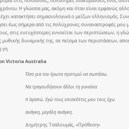
αι στις πολλαπλές, πολύσημες διακυμάνσεις ενός ιδιότυ
 χρόνου. Η γλώσσα μας, ακόμη και όταν είναι εμφανώς αλλο
 έχει κατακτήσει σημασιολογικά ο μείζων ελληνισμός. Συ
σει έως σήμερα από τις πολύχρονες συναναστροφές μου με
τους, στις ευτυχέστερες εννοείται των περιπτώσεων, η γλ
ς μυθικής δυναμικής της, σε πείσμα των περιστάσεων, απ
 γη.
on Victoria Australia
ια τον έρωτα προτιμώ να σωπάσω.
αγουδήσουν άλλοι τη γυναίκα
πώ. Εγώ τους επισκέπτες μου τους έχω
κη, μεγάλη ανάγκη.
τρης Τσαλουμάς, «Πρόθεση»