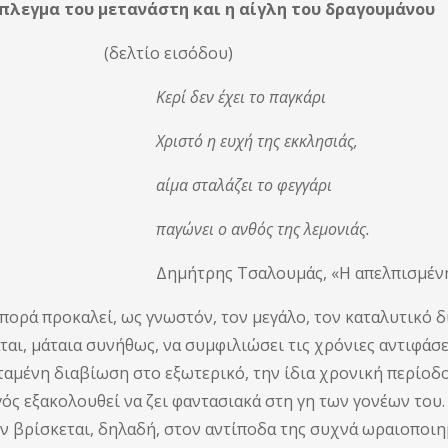
μπλεγμα του μετανάστη και η αίγλη του δραγουμάνου
λτίο εισόδου)
 δεν έχει το παγκάρι
τό η ευχή της εκκλησιάς,
 σταλάζει το φεγγάρι
νει ο ανθός της λεμονιάς.
ρης Τσαλουμάς, «Η απελπισμένη πο
ρά προκαλεί, ως γνωστόν, τον μεγάλο, τον καταλυτικό δ
αι, μάταια συνήθως, να συμφιλιώσει τις χρόνιες αντιφάσει
ταμένη διαβίωση στο εξωτερικό, την ίδια χρονική περίοδο
ός εξακολουθεί να ζει φαντασιακά στη γη των γονέων του.
 βρίσκεται, δηλαδή, στον αντίποδα της συχνά ωραιοποιημ