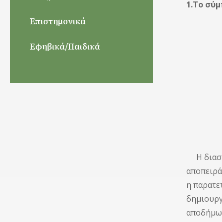
1.Το σύ
Επιστημονικά
(δε
Εφηβικά/Παιδικά
Κερί
Χρισ
αίμα
παγώ
Δημήτ
Η διασπο
αποπειράτ
η παρατε
δημιουργ
αποδήμων