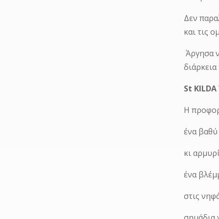
Δεν παρα
και τις 
Άργησα ν
διάρκεια
St ΚΙLDA
H προφορ
ένα βαθύ
κι αρμυρί
ένα βλέμ
στις νηφ
σημάδια 