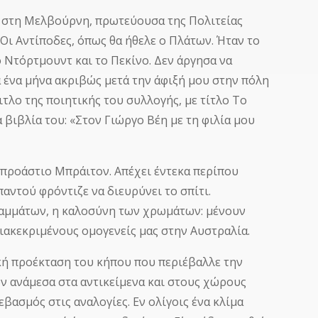
υ στη Μελβούρνη, πρωτεύουσα της Πολιτείας
 Οι Αντίποδες, όπως θα ήθελε ο Πλάτων. Ήταν το
ο Ντόρτμουντ και το Πεκίνο. Δεν άργησα να
να μήνα ακριβώς μετά την άφιξή μου στην πόλη
τλο της ποιητικής του συλλογής, με τίτλο Το
 βιβλία του: «Στον Γιώργο Βέη με τη φιλία μου
 προάστιο Μπράιτον. Απέχει έντεκα περίπου
αντού φρόντιζε να διευρύνει το σπίτι.
ραμμάτων, η καλοσύνη των χρωμάτων: μένουν
διακεκριμένους ομογενείς μας στην Αυστραλία.
ή προέκταση του κήπου που περιέβαλλε την
ν ανάμεσα στα αντικείμενα και στους χώρους
βασμός στις αναλογίες. Εν ολίγοις ένα κλίμα