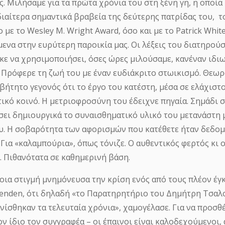
. Μιλήσαμε για τα πρώτα χρόνια του στη ξένη γη, η οποία μ
διαίτερα σημαντικά βραβεία της δεύτερης πατρίδας του, το
 με το Wesley M. Wright Αward, όσο και με το Patrick Whit
μενα στην ευρύτερη παροικία μας. Οι λέξεις του διατηρού
κε να χρησιμοποιήσει, όσες ώρες μιλούσαμε, κανέναν ιδι
. Πρόφερε τη ζωή του με έναν ευδιάκριτο στωικισμό. Θεωρ
βήτητο γεγονός ότι το έργο του κατέστη, μέσα σε ελάχισ
ικό κοινό. Η μετριοφροσύνη του έδειχνε πηγαία. Σημάδι 
σει δημιουργικά το συναισθηματικό υλικό του μετανάστη 
. Η σοβαρότητα των αφορισμών που κατέθετε ήταν δεδομ
 Για «καλαμπούρια», όπως τόνιζε. Ο αυθεντικός φερτός κ
. Πιθανότατα σε καθημερινή βάση.
οια στιγμή μνημόνευσα την κρίση ενός από τους πλέον έγκ
issenden, ότι δηλαδή «το Παρατηρητήριο του Δημήτρη Τσαλ
νίσθηκαν τα τελευταία χρόνια», χαμογέλασε. Για να προσθέ
ον ίδιο τον συγγραφέα – οι έπαινοι είναι καλοδεχούμενοι, α