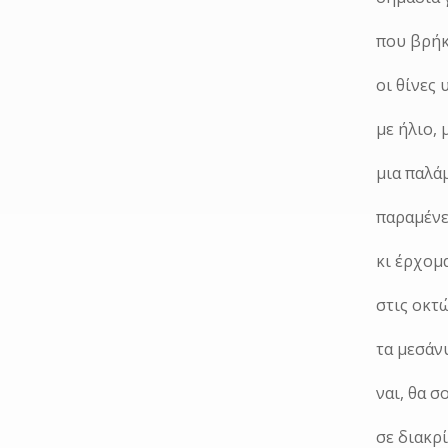
που βρήκ
οι θίνες
με ήλιο,
μια παλά
παραμένε
κι έρχομα
στις οκτ
τα μεσάν
ναι, θα 
σε διακρ