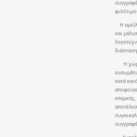
συγγραφέ
φιλότιμο
Η αμείλι
και μάλι
λογοτεχν
διάσταση
Η χώρα υ
ενσωμάτω
κατά καν
αποφεύγε
επαρκής,
αποτέλεσ
συγκεκαλ
συγγραφέ