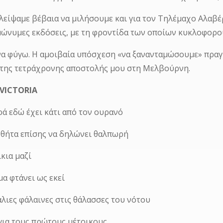
λείψαμε βέβαια να μιλήσουμε και για τον Τηλέμαχο Αλαβέρ
ομώνυμες εκδόσεις, με τη φροντίδα των οποίων κυκλοφορ
α φύγω. Η αμοιβαία υπόσχεση «να ξανανταμώσουμε» πραγμ
 της τετράχρονης αποστολής μου στη Μελβούρνη.
 VICTORIA
ά εδώ έχει κάτι από τον ουρανό
 θήτα επίσης να δηλώνει θαλπωρή
κια μαζί
μα φτάνει ως εκεί
άλιες φάλαινες στις θάλασσες του νότου
για τους πρώτους μέτοικους