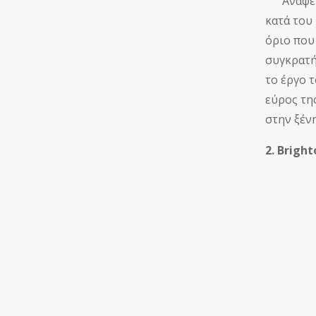
Αναφέρομ
κατά του
όριο που
συγκρατή
το έργο 
εύρος τη
στην ξένη
2. Bright
Όσο γ
Να τρ
π΄ αγα
ανάγ
Δημή