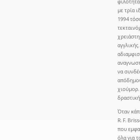
φιλότητας
με τρία ι
1994 τόσο
τεκταινό
χρειάστη
αγγλικής
αδιαμφισ
αναγνωστ
να συνδέ
απόδημου
χιούμορ.
δραστική
Όταν κάπ
R. F. Br
που εμφα
όλα για τ