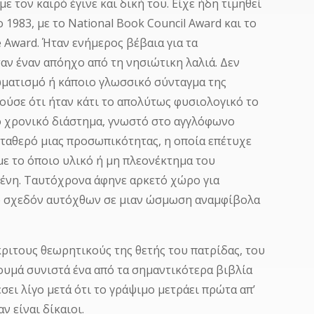
ε τον καιρό έγινε και δική του. Είχε ήδη τιμηθεί
 1983, με το National Book Council Award και το
e Award. Ήταν ενήμερος βέβαια για τα
σαν έναν απόηχο από τη νησιώτικη λαλιά. Δεν
ωματισμό ή κάποιο γλωσσικό σύνταγμα της
ούσε ότι ήταν κάτι το απολύτως φυσιολογικό το
το χρονικό διάστημα, γνωστό στο αγγλόφωνο
σταθερό μιας προσωπικότητας, η οποία επέτυχε
με το όποιο υλικό ή μη πλεονέκτημα του
ένη. Ταυτόχρονα άφηνε αρκετό χώρο για
ι ο σχεδόν αυτόχθων σε μιαν ώσμωση αναμφίβολα
ριτους θεωρητικούς της θετής του πατρίδας, του
ουμά συνιστά ένα από τα σημαντικότερα βιβλία
σει λίγο μετά ότι το γράψιμο μετράει πρώτα απ’
ν είναι δίκαιοι.