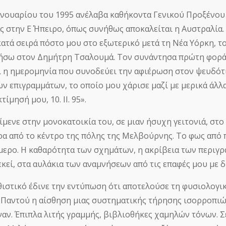
Ιανουαρίου του 1995 ανέλαβα καθήκοντα Γενικού Προξένο
ς στην Ε΄ Ήπειρο, όπως συνήθως αποκαλείται η Αυστραλία.
κατά σειρά πόστο μου στο εξωτερικό μετά τη Νέα Υόρκη, τ
σω στον Δημήτρη Τσαλουμά. Τον συνάντησα πρώτη φορά έ
αι η ημερομηνία που συνοδεύει την αφιέρωση στον ψευδότι
ων επιγραμμάτων, το οποίο μου χάρισε μαζί με μερικά άλλα
τίμησή μου, 10. ΙΙ. 95».
ενε στην μονοκατοικία του, σε μιαν ήσυχη γειτονιά, στο
ρα από το κέντρο της πόλης της Μελβούρνης. Το φως από π
ερο. Η καθαρότητα των σχημάτων, η ακρίβεια των περιγ
εκεί, στα αυλάκια των αναμνήσεων από τις επαφές μου με 
τικό έδινε την εντύπωση ότι αποτελούσε τη φυσιολογικ
. Παντού η αίσθηση μιας συστηματικής τήρησης ισορροπιώ
ναν. Έπιπλα λιτής γραμμής, βιβλιοθήκες χαμηλών τόνων. Σε