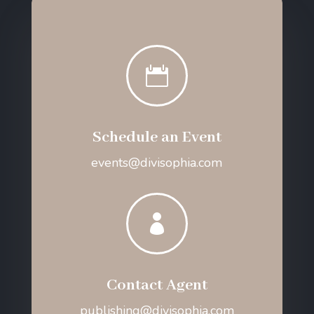

Schedule an Event
events@divisophia.com

Contact Agent
publishing@divisophia.com