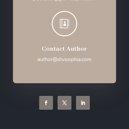

Contact Author
author@divisophia.com