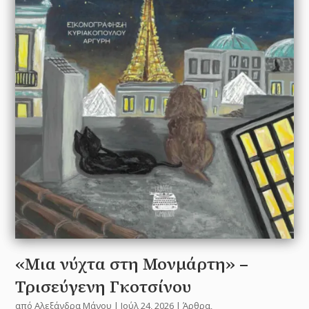
«Μια νύχτα στη Μονμάρτη» –
Τρισεύγενη Γκοτσίνου
από
Αλεξάνδρα Μάνου
|
Ιούλ 24, 2026
|
Άρθρα
,