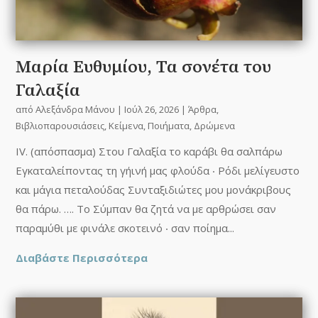
Mαρία Ευθυμίου, Τα σονέτα του
Γαλαξία
από
Αλεξάνδρα Μάνου
|
Ιούλ 26, 2026
|
Άρθρα
,
Βιβλιοπαρουσιάσεις
,
Κείμενα
,
Ποιήματα
,
Δρώμενα
IV. (απόσπασμα) Στου Γαλαξία το καράβι θα σαλπάρω
Εγκαταλείποντας τη γήινή μας φλούδα ‧ Ρόδι μελίγευστο
και μάγια πεταλούδας Συνταξιδιώτες μου μονάκριβους
θα πάρω. …. Το Σύμπαν θα ζητά να με αρθρώσει σαν
παραμύθι με φινάλε σκοτεινό ‧ σαν ποίημα...
Διαβάστε Περισσότερα