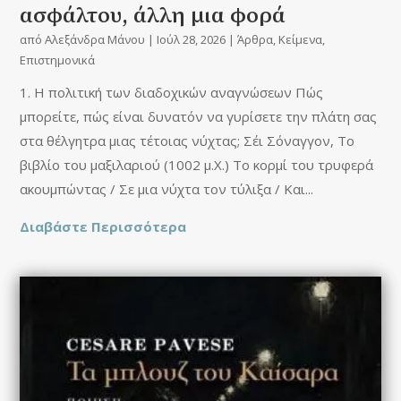
ασφάλτου, άλλη μια φορά
από
Αλεξάνδρα Μάνου
|
Ιούλ 28, 2026
|
Άρθρα
,
Κείμενα
,
Επιστημονικά
1. Η πολιτική των διαδοχικών αναγνώσεων Πώς
μπορείτε, πώς είναι δυνατόν να γυρίσετε την πλάτη σας
στα θέλγητρα μιας τέτοιας νύχτας; Σέι Σόναγγον, Το
βιβλίο του μαξιλαριού (1002 μ.X.) Το κορμί του τρυφερά
ακουμπώντας / Σε μια νύχτα τον τύλιξα / Και...
Διαβάστε Περισσότερα