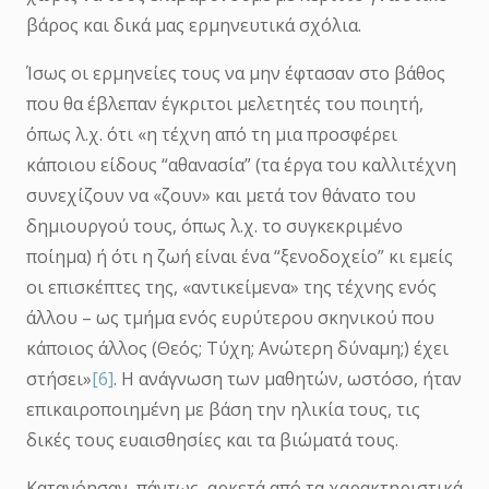
βάρος και δικά μας ερμηνευτικά σχόλια.
Ίσως οι ερμηνείες τους να μην έφτασαν στο βάθος
που θα έβλεπαν έγκριτοι μελετητές του ποιητή,
όπως λ.χ. ότι «η τέχνη από τη μια προσφέρει
κάποιου είδους “αθανασία” (τα έργα του καλλιτέχνη
συνεχίζουν να «ζουν» και μετά τον θάνατο του
δημιουργού τους, όπως λ.χ. το συγκεκριμένο
ποίημα) ή ότι η ζωή είναι ένα “ξενοδοχείο” κι εμείς
οι επισκέπτες της, «αντικείμενα» της τέχνης ενός
άλλου – ως τμήμα ενός ευρύτερου σκηνικού που
κάποιος άλλος (Θεός; Τύχη; Ανώτερη δύναμη;) έχει
στήσει»
[6]
. Η ανάγνωση των μαθητών, ωστόσο, ήταν
επικαιροποιημένη με βάση την ηλικία τους, τις
δικές τους ευαισθησίες και τα βιώματά τους.
Κατανόησαν, πάντως, αρκετά από τα χαρακτηριστικά