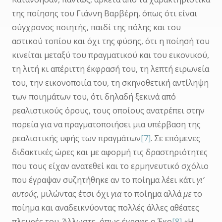
της ποίησης του Γιάννη Βαρβέρη, όπως ότι είναι
σύγχρονος ποιητής, παιδί της πόλης και του
αστικού τοπίου και όχι της φύσης, ότι η ποίησή του
κινείται μεταξύ του πραγματικού και του εικονικού,
τη λιτή κι απέριττη έκφρασή του, τη λεπτή ειρωνεία
του, την εικονοποιία του, τη σκηνοθετική αντίληψη
των ποιημάτων του, ότι δηλαδή ξεκινά από
ρεαλιστικούς όρους, τους οποίους ανατρέπει στην
πορεία για να πραγματοποιήσει μια υπέρβαση της
ρεαλιστικής υφής των πραγμάτων
[7]
. Σε επόμενες
διδακτικές ώρες και με αφορμή τις δραστηριότητες
που τους είχαν ανατεθεί και το ερμηνευτικό σχόλιο
που έγραψαν συζητήθηκε αν το ποίημα λέει κάτι
γι’
αυτούς
, μιλώντας έτσι όχι
για
το ποίημα αλλά
με
το
ποίημα και αναδεικνύοντας πολλές άλλες αθέατες
πλευρές του. Άλλωστε, όπως έγραφε ο Έκο
[8]
«Η