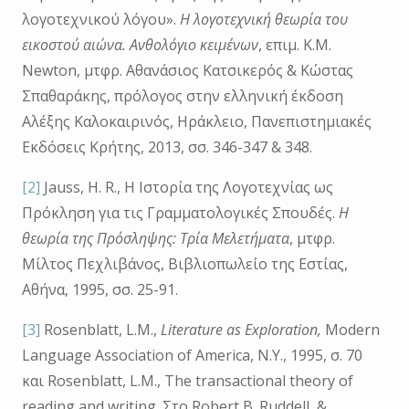
λογοτεχνικού λόγου».
Η λογοτεχνική θεωρία του
εικοστού αιώνα. Ανθολόγιο κειμένων
, επιμ. K.M.
Newton, μτφρ. Αθανάσιος Κατσικερός & Κώστας
Σπαθαράκης, πρόλογος στην ελληνική έκδοση
Αλέξης Καλοκαιρινός, Ηράκλειο, Πανεπιστημιακές
Εκδόσεις Κρήτης, 2013, σσ. 346-347 & 348.
[2]
Jauss, H. R., Η Ιστορία της Λογοτεχνίας ως
Πρόκληση για τις Γραμματολογικές Σπουδές.
Η
θεωρία της Πρόσληψης: Τρία Μελετήματα
, μτφρ.
Μίλτος Πεχλιβάνος, Βιβλιοπωλείο της Εστίας,
Αθήνα, 1995, σσ. 25-91.
[3]
Rosenblatt, L.M.,
Literature as Exploration,
Modern
Language Association of America, N.Y., 1995, σ. 70
και Rosenblatt, L.M., The transactional theory of
reading and writing. Στο Robert B. Ruddell, &