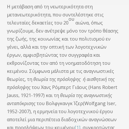
Η μετάβαση από τη νεωτερικότητα στη
μετανεωτερικότητα, που συντελέστηκε στις
ου
τελευταίες δεκαετίες του 20
αιώνα, όπως
γνωρίζουμε, δεν ανέτρεψε μόνο τον τρόπο θέασης
της ζωής, της κοινωνίας και του πολιτισμού εν
γένει, αλλά και την οπτική των λογοτεχνικών
έργων, αμφισβητώντας τον συγγραφέα και
εκθρονίζοντας τον από τη νοηματοδότηση του
κειμένου. Σύμφωνα μάλιστα με τις αναγνωστικές
θεωρίες, τη
θεωρία της πρόσληψης
ή αισθητική της
πρόσληψης
του Χανς Ρόμπερτ Γιάους (Hans Robert
Jauss, 1921-1997) και τη
θεωρία της αναγνωστικής
ανταπόκρισης
του Βολφγκανγκ Ίζερ(Wolfgang Iser,
1952-2007), η ερμηνεία του λογοτεχνικού έργου
αποτελεί μια περιπέτεια διαδοχικών αναγνώσεων
και προσλήψεων του κειμένου
[1]
, συγκροτώντας